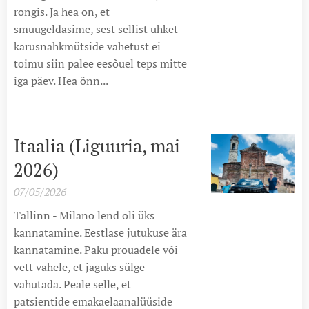
rongis. Ja hea on, et
smuugeldasime, sest sellist uhket
karusnahkmütside vahetust ei
toimu siin palee eesõuel teps mitte
iga päev. Hea õnn...
Itaalia (Liguuria, mai
2026)
07/05/2026
Tallinn - Milano lend oli üks
kannatamine. Eestlase jutukuse ära
kannatamine. Paku prouadele või
vett vahele, et jaguks sülge
vahutada. Peale selle, et
patsientide emakaelaanalüüside