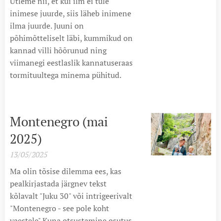
Ütleme nii, et kui ilm ei tule
inimese juurde, siis läheb inimene
ilma juurde. Juuni on
põhimõtteliselt läbi, kummikud on
kannad villi hõõrunud ning
viimanegi eestlaslik kannatuseraas
tormituultega minema pühitud.
Montenegro (mai
2025)
13/05/2025
Ma olin tõsise dilemma ees, kas
pealkirjastada järgnev tekst
kõlavalt "Juku 30" või intrigeerivalt
"Montenegro - see pole koht
vaestele".Kuna otsustamine osutus