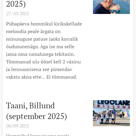
2025)
27/10/2025
Pühapäeva hommikul kirikukellade
meloodia peale ärgata on
minusuguse patuse jaoks korralik
õudusunenägu. Aga ise ma selle
jama oma rumalusega tekitasin.
Tõmmanud siis öösel kell 2 väsinu
ja lennuunisena see pimendav
vakstu akna ette… Ei tõmmanud.
Taani, Billund
(september 2025)
06/09/2025