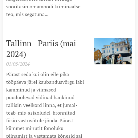
sooritasin omamoodi kriminaalse
teo, mis segatuna...
Tallinn - Pariis (mai
2024)
01/05/2024
Pärast seda kui olin eile pika
tööpäeva järel kaubandusvõrgu läbi
kamminud ja viimased
puuduolevad vidinad hankinud
rallisin veelkord linna, et jumal-
teab-mis-asjaoludel-bronnitud
füsio vastuvõtule jõuda. Pärast
kümmet minutit fonoluku
piinamist ja vastamata kõnesid sai