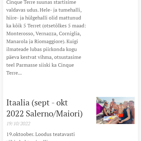
Cinque Terre suunas startisime
valdavas udus. Hele- ja tumehalli,
hiire- ja hülgehalli olid mattunud
ka kõik 5 Terret (otsetõlkes 5 maad:
Monterosso, Vernazza, Corniglia,
Manarola ja Riomaggiore). Kuigi
ilmateade lubas piirkonda kogu
päeva kestvat vihma, otsustasime
teel Parmasse siiski ka Cinque
Terre...
Itaalia (sept - okt
2022 Salerno/Maiori)
19/10/2022
19.oktoober. Loodus teatavasti