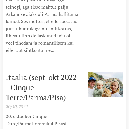
teinegi, aga sisse mahtus palju.
Ärkamise ajaks oli Parma hallitama
läinud. Ses mõttes, et eile soetatud
juustuhunnikuga oli kõik korras,
lihtsalt linnale laskunud udu oli
veel tihedam ja romantilisem kui
eile. Uut sihtkohta me...
Itaalia (sept-okt 2022
- Cinque
Terre/Parma/Pisa)
20/10/2022
20. oktoober Cinque
Terre/ParmaHommikul Pisast