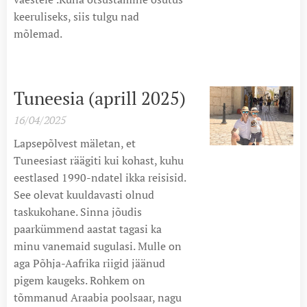
keeruliseks, siis tulgu nad
mõlemad.
Tuneesia (aprill 2025)
16/04/2025
Lapsepõlvest mäletan, et
Tuneesiast räägiti kui kohast, kuhu
eestlased 1990-ndatel ikka reisisid.
See olevat kuuldavasti olnud
taskukohane. Sinna jõudis
paarkümmend aastat tagasi ka
minu vanemaid sugulasi. Mulle on
aga Põhja-Aafrika riigid jäänud
pigem kaugeks. Rohkem on
tõmmanud Araabia poolsaar, nagu