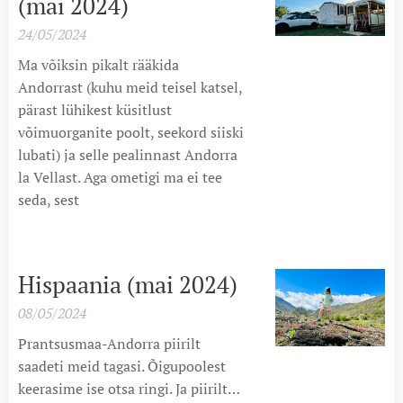
(mai 2024)
24/05/2024
Ma võiksin pikalt rääkida
Andorrast (kuhu meid teisel katsel,
pärast lühikest küsitlust
võimuorganite poolt, seekord siiski
lubati) ja selle pealinnast Andorra
la Vellast. Aga ometigi ma ei tee
seda, sest
Hispaania (mai 2024)
08/05/2024
Prantsusmaa-Andorra piirilt
saadeti meid tagasi. Õigupoolest
keerasime ise otsa ringi. Ja piirilt…