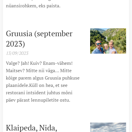
nüansirohkem, eks paista.
Gruusia (september
2023)
13/09/2023
Valge? Jah! Kuiv? Enam-vähem!
Maitsev? Mitte nii väga… Mitte
kõige parem algus Gruusia puhkuse
plaanidele.Küll on hea, et see
restorani intsident juhtus mõni
päev pärast lennupiletite ostu.
Klaipeda, Nida,