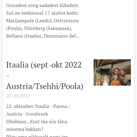
linnadest ning sadadest küladest.
Sul on teekonnal 17 ajutist kodu:
Marijampole (Leedu), Ostrzeszow
(Poola), Nürnberg (Saksamaa),
Bellano (Itaalia), Dezensano del...
Itaalia (sept-okt 2022
-
Austria/Tsehhi/Poola)
22/10/2022
22. oktoober. Itaalia - Parma /
Austria - Innsbruck
Ohohooo...Kust ma siis täna
minema hakkan?
Päev oma pikkuselt nagu iga