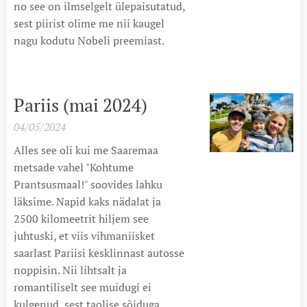
no see on ilmselgelt ülepaisutatud,
sest piirist olime me nii kaugel
nagu kodutu Nobeli preemiast.
Pariis (mai 2024)
04/05/2024
Alles see oli kui me Saaremaa
metsade vahel "Kohtume
Prantsusmaal!" soovides lahku
läksime. Napid kaks nädalat ja
2500 kilomeetrit hiljem see
juhtuski, et viis vihmaniisket
saarlast Pariisi kesklinnast autosse
noppisin. Nii lihtsalt ja
romantiliselt see muidugi ei
kulgenud, sest taolise sõiduga