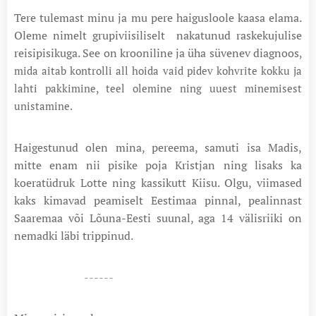
Tere tulemast minu ja mu pere haigusloole kaasa elama.
Oleme nimelt grupiviisiliselt nakatunud raskekujulise
reisipisikuga. See on krooniline ja üha süvenev diagnoos
,
mida aitab kontrolli all hoida vaid pidev kohvrite kokku ja
lahti pakkimine, teel olemine ning uuest minemisest
unistamine.
Haigestunud olen mina, pereema, samuti isa Madis,
mitte enam nii pisike poja Kristjan ning lisaks ka
koeratüdruk Lotte ning kassikutt Kiisu. Olgu, viimased
kaks kimavad peamiselt Eestimaa pinnal, pealinnast
Saaremaa või Lõuna-Eesti suunal, aga 14 välisriiki on
nemadki läbi trippinud.
------