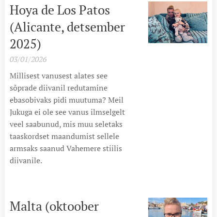
Hoya de Los Patos
(Alicante, detsember
2025)
03/01/2026
Millisest vanusest alates see
sõprade diivanil redutamine
ebasobivaks pidi muutuma? Meil
Jukuga ei ole see vanus ilmselgelt
veel saabunud, mis muu seletaks
taaskordset maandumist sellele
armsaks saanud Vahemere stiilis
diivanile.
Malta (oktoober