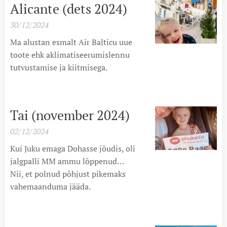
Alicante (dets 2024)
30/12/2024
Ma alustan esmalt Air Balticu uue
toote ehk aklimatiseerumislennu
tutvustamise ja kiitmisega.
Tai (november 2024)
02/12/2024
Kui Juku emaga Dohasse jõudis, oli
jalgpalli MM ammu lõppenud…
Nii, et polnud põhjust pikemaks
vahemaanduma jääda.