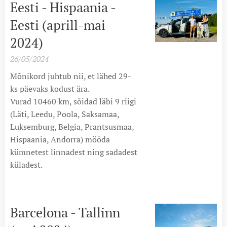
Eesti - Hispaania -
Eesti (aprill-mai
2024)
26/05/2024
Mõnikord juhtub nii, et lähed 29-
ks päevaks kodust ära.
Vurad 10460 km, sõidad läbi 9 riigi
(Läti, Leedu, Poola, Saksamaa,
Luksemburg, Belgia, Prantsusmaa,
Hispaania, Andorra) mööda
kümnetest linnadest ning sadadest
küladest.
Barcelona - Tallinn