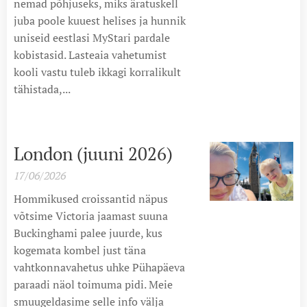
nemad põhjuseks, miks äratuskell
juba poole kuuest helises ja hunnik
uniseid eestlasi MyStari pardale
kobistasid. Lasteaia vahetumist
kooli vastu tuleb ikkagi korralikult
tähistada,...
London (juuni 2026)
17/06/2026
Hommikused croissantid näpus
võtsime Victoria jaamast suuna
Buckinghami palee juurde, kus
kogemata kombel just täna
vahtkonnavahetus uhke Pühapäeva
paraadi näol toimuma pidi. Meie
smuugeldasime selle info välja