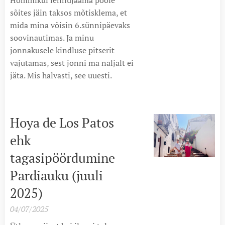
Hommikul lennujaama poole
sõites jäin taksos mõtisklema, et
mida mina võisin 6.sünnipäevaks
soovinautimas. Ja minu
jonnakusele kindluse pitserit
vajutamas, sest jonni ma naljalt ei
jäta. Mis halvasti, see uuesti.
Hoya de Los Patos
ehk
tagasipöördumine
Pardiauku (juuli
2025)
04/07/2025