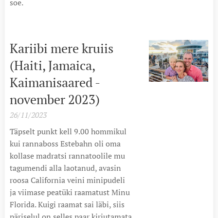
soe.
Kariibi mere kruiis
(Haiti, Jamaica,
Kaimanisaared -
november 2023)
26/11/2023
Täpselt punkt kell 9.00 hommikul
kui rannaboss Estebahn oli oma
kollase madratsi rannatoolile mu
tagumendi alla laotanud, avasin
roosa California veini minipudeli
ja viimase peatüki raamatust Minu
Florida. Kuigi raamat sai läbi, siis
päriselul on selles paar kirjutamata