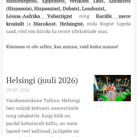
Montenegrost
,
Egiptusest
,
veelkord Taist
,
Alicantest
(Hispaania)
,
Hispaaniast
,
Dubaist
,
Londonist
,
Lõuna-Aafrika Vabariigist
ning
Kariibi mere
kruiisilt
ja
Marokost
,
Helsingist
,
mida blogist lugeda
saad, võid nõu küsida ka teiste sihtkohtade osas.
Küsimus ei ole selles, kas minna, vaid kuhu minna!
Helsingi (juuli 2026)
29/07/2026
Varahommikune Tallinn-Helsingi
laev mõjub kehvasti unereziimile
ning rahakotile. Kuigi kõik on
pardal kohutavalt kallis, on meie
lapsed veel kallimad, ja lõpeks on