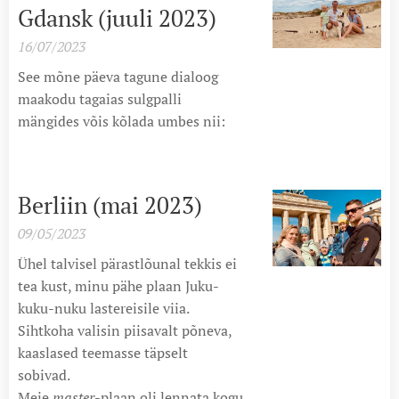
Gdansk (juuli 2023)
16/07/2023
See mõne päeva tagune dialoog
maakodu tagaias sulgpalli
mängides võis kõlada umbes nii:
Berliin (mai 2023)
09/05/2023
Ühel talvisel pärastlõunal tekkis ei
tea kust, minu pähe plaan Juku-
kuku-nuku lastereisile viia.
Sihtkoha valisin piisavalt põneva,
kaaslased teemasse täpselt
sobivad.
Meie
master
-plaan oli lennata kogu