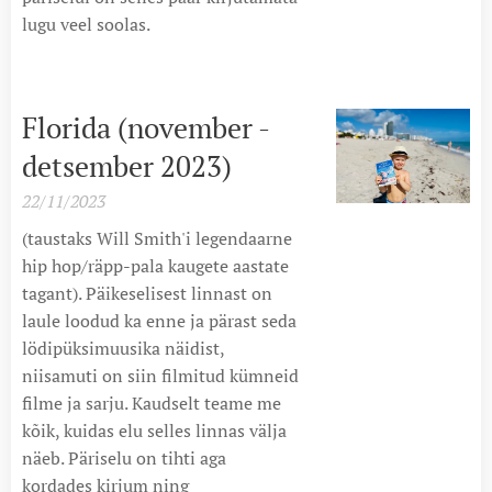
lugu veel soolas.
Florida (november -
detsember 2023)
22/11/2023
(taustaks Will Smith'i legendaarne
hip hop/räpp-pala kaugete aastate
tagant). Päikeselisest linnast on
laule loodud ka enne ja pärast seda
lödipüksimuusika näidist,
niisamuti on siin filmitud kümneid
filme ja sarju. Kaudselt teame me
kõik, kuidas elu selles linnas välja
näeb. Päriselu on tihti aga
kordades kirjum ning