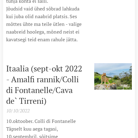
tühja kohta ei salli.
Jõudsid vaid ühed sõbrad lahkuda
kui juba olid naabrid platsis. Ses
mõttes ühte ma teile ütlen - valige
naabreid hoolega, mõned neist ei
kavatsegi teid enam rahule jätta.
Itaalia (sept-okt 2022
- Amalfi rannik/Colli
di Fontanelle/Cava
de` Tirreni)
10/10/2022
10.oktoober. Colli di Fontanelle
Täpselt kuu aega tagasi,
10.septembril, sõitsime