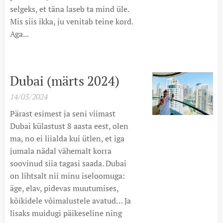
selgeks, et täna laseb ta mind üle.
Mis siis ikka, ju venitab teine kord.
Aga...
Dubai (märts 2024)
14/03/2024
Pärast esimest ja seni viimast
Dubai külastust 8 aasta eest, olen
ma, no ei liialda kui ütlen, et iga
jumala nädal vähemalt korra
soovinud siia tagasi saada. Dubai
on lihtsalt nii minu iseloomuga:
äge, elav, pidevas muutumises,
kõikidele võimalustele avatud… Ja
lisaks muidugi päikeseline ning