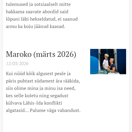
tulemused ja sotsiaalselt mitte
hakkama saavate abordid said
lõpuni läbi hekseldatud, ei saanud
armu ka koju jäänud kaasad.
Maroko (märts 2026)
12/03/2026
Kui nüüd kõik algusest peale ja
päris puhtast südamest ära rääkida,
siis olime mina ja minu isa need,
kes selle koletu ning segadust
külvava Lähis-Ida konflikti
algatasid… Palume väga vabandust.