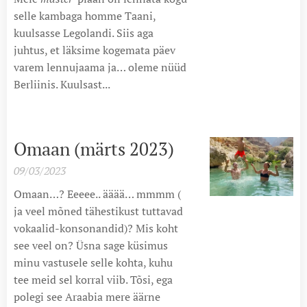
selle kambaga homme Taani,
kuulsasse Legolandi. Siis aga
juhtus, et läksime kogemata päev
varem lennujaama ja… oleme nüüd
Berliinis. Kuulsast...
Omaan (märts 2023)
09/03/2023
Omaan…? Eeeee.. ääää… mmmm (
ja veel mõned tähestikust tuttavad
vokaalid-konsonandid)? Mis koht
see veel on?
Üsna sage küsimus
minu vastusele selle kohta, kuhu
tee meid sel korral viib. Tõsi, ega
polegi see Araabia mere äärne