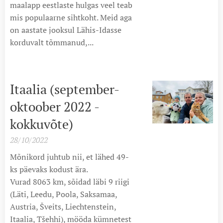
maalapp eestlaste hulgas veel teab
mis populaarne sihtkoht. Meid aga
on aastate jooksul Lähis-Idasse
korduvalt tõmmanud,...
Itaalia (september-
oktoober 2022 -
kokkuvõte)
28/10/2022
Mõnikord juhtub nii, et lähed 49-
ks päevaks kodust ära.
Vurad 8063 km, sõidad läbi 9 riigi
(Läti, Leedu, Poola, Saksamaa,
Austria, Šveits, Liechtenstein,
Itaalia, Tšehhi), mööda kümnetest