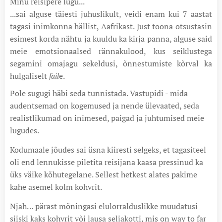
Minu reisipere lugu...
...sai alguse täiesti juhuslikult, veidi enam kui 7 aastat
tagasi inimkonna hällist, Aafrikast. Just toona otsustasin
esimest korda nähtu ja kuuldu ka kirja panna, alguse said
meie emotsionaalsed rännakulood, kus seiklustega
segamini omajagu sekeldusi, õnnestumiste kõrval ka
hulgaliselt
e.
fail
Pole sugugi häbi seda tunnistada. Vastupidi - mida
audentsemad on kogemused ja nende ülevaated, seda
realistlikumad on inimesed, paigad ja juhtumised meie
lugudes.
Kodumaale jõudes sai üsna kiiresti selgeks, et tagasiteel
oli end lennukisse piletita reisijana kaasa pressinud ka
üks väike kõhutegelane. Sellest hetkest alates pakime
kahe asemel kolm kohvrit.
Njah… pärast mõningasi elulorralduslikke muudatusi
siiski kaks kohvrit või lausa seljakotti, mis on way to far