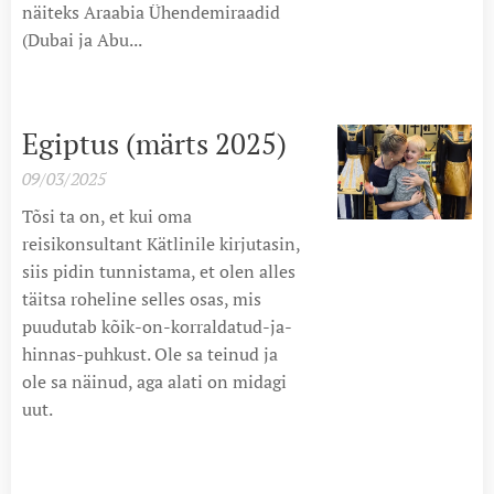
näiteks Araabia Ühendemiraadid
(Dubai ja Abu...
Egiptus (märts 2025)
09/03/2025
Tõsi ta on, et kui oma
reisikonsultant Kätlinile kirjutasin,
siis pidin tunnistama, et olen alles
täitsa roheline selles osas, mis
puudutab kõik-on-korraldatud-ja-
hinnas-puhkust. Ole sa teinud ja
ole sa näinud, aga alati on midagi
uut.