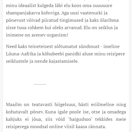
minu ideaalist kulgeda läbi elu koos oma suuuuure
shampanjakarva kohvriga. Aga uusi vaatenurki ja
põnevust võivad piiratud tingimused ja kaks õlarihma
sisse tuua rohkem kui oleks arvanud. Elu on seiklus ja
inimene on arenev organism!
Need kaks teineteisest sõltumatut sündmust - imeline
Lõuna-Aafrika ja kõhubeebi panidki aluse minu reisipere
seiklustele ja nende kajastamisele.
------
Maailm on teatavasti hiigelsuur, hästi eriilmeline ning
kohutavalt põnev. Kuna igale poole ise, otse ja omadega
kahjuks ei jõua, siis võid "haigushoo" tekkides meie
reisiperega moodsal online viisil kaasa rännata.