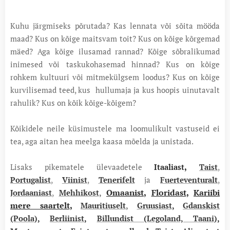
Kuhu järgmiseks põrutada? Kas lennata või sõita mööda
maad? Kus on kõige maitsvam toit? Kus on kõige kõrgemad
mäed? Aga kõige ilusamad rannad? Kõige sõbralikumad
inimesed või taskukohasemad hinnad? Kus on kõige
rohkem kultuuri või mitmekülgsem loodus? Kus on kõige
kurvilisemad teed, kus hullumaja ja kus hoopis uinutavalt
rahulik? Kus on kõik kõige-kõigem?
Kõikidele neile küsimustele ma loomulikult vastuseid ei
tea, aga aitan hea meelga kaasa mõelda ja unistada.
,
Lisaks pikematele ülevaadetele
Itaaliast
Taist
,
Portugalist
,
Viinist
,
Tenerifelt
ja
Fuerteventuralt
,
Omaanist
,
Floridast
,
Kariibi
Jordaaniast
,
Mehhikost
,
mere saartelt
,
Mauritiuselt
,
Gruusiast
,
Gdanskist
(Poola)
,
Berliinist
,
Billundist (Legoland, Taani)
,