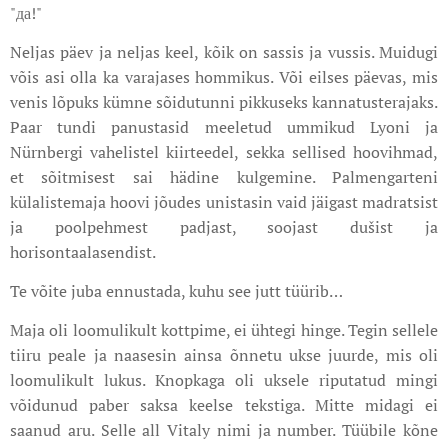
"да!"
Neljas päev ja neljas keel, kõik on sassis ja vussis. Muidugi
võis asi olla ka varajases hommikus. Või eilses päevas, mis
venis lõpuks kümne sõidutunni pikkuseks kannatusterajaks.
Paar tundi panustasid meeletud ummikud Lyoni ja
Nürnbergi vahelistel kiirteedel, sekka sellised hoovihmad,
et sõitmisest sai hädine kulgemine. Palmengarteni
külalistemaja hoovi jõudes unistasin vaid jäigast madratsist
ja poolpehmest padjast, soojast dušist ja
horisontaalasendist.
Te võite juba ennustada, kuhu see jutt tüürib…
Maja oli loomulikult kottpime, ei ühtegi hinge. Tegin sellele
tiiru peale ja naasesin ainsa õnnetu ukse juurde, mis oli
loomulikult lukus. Knopkaga oli uksele riputatud mingi
võidunud paber saksa keelse tekstiga. Mitte midagi ei
saanud aru. Selle all Vitaly nimi ja number. Tüübile kõne