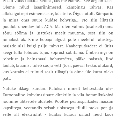
Pikalt võiks rääkida sellest, kus me elame… See aeg on käes.
Oleme nüüd laagriinimesed, kämpingu rahvas. Kas
allakäigutrepi esimene aste, küsite te. Õigustatult. Kämparid
ja mina oma suure kuldse kohvriga… No siin lihtsalt
puudub ühendav lüli. AGA. Ma olen valmis (osaliselt) oma
sõnu sööma ja (natuke) meelt muutma, sest siin on
jumalast ok. Enne hooaja algust pole meeletul ratastega
majade alal kuigi palju rahvast. Naaberputkadest ei ürita
keegi tulla lõbusas tujus sõprust sobitama. Ümberringi on
rohelust ja heinamaal hobuses*tta, päike paistab, lind
laulab, kraanist tuleb sooja vett (tõsi, päeval tekkis olukord,
kus korraks ei tulnud sealt tilkagi) ja olme üle kurta oleks
patt.
Natuke ikkagi kurdan. Paluksin nimelt kehtestada üle-
Euroopaline kohvimasinate direktiiv ja viia hommikukohvi
joomine ühtsetele alustele. Pooltes peatuspaikades mässan
kapslitega, veerandis seisab uhkusega riiulil moka pot (ja
selle all elektripliit - kuidas kuradi pärast neid koos