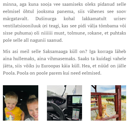
minna, aga kuna sooja vee saamiseks oleks pidanud selle
eelmisel õhtul jooksma panema, siis vähenes see soov
märgatavalt. Dušinurga kohal lakkamatult urisev
ventilatsiooniluuk (ei teagi, kas see pidi välja tõmbama või
sisse puhuma) oli niiiiii must, tolmune, rokane, et puhtaks
pole selle all nagunii saanud.
Mis asi meil selle Saksamaaga küll on? Iga korraga läheb
aina hullemaks, aina vihmasemaks. Saaks ta kuidagi vahele
jätta, siis võiks ju Euroopas käia küll. Hea, et nüüd on jälle
Poola. Poola on poole parem kui need eelmised.