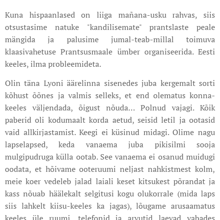
Kuna hispaanlased on liiga mañana-usku rahvas, siis
otsustasime natuke "kandilisemate" prantslaste peale
mängida ja palusime jumal-teab-millal toimuva
klaasivahetuse Prantsusmaale ümber organiseerida. Eesti
keeles, ilma probleemideta.
Olin täna Lyoni äärelinna sisenedes juba kergemalt sorti
kõhust õõnes ja valmis selleks, et end olematus konna-
keeles väljendada, õigust nõuda… Polnud vajagi. Kõik
paberid oli kodumaalt korda aetud, seisid letil ja ootasid
vaid allkirjastamist. Keegi ei küsinud midagi. Olime nagu
lapselapsed, keda vanaema juba pikisilmi sooja
mulgipudruga külla ootab. See vanaema ei osanud muidugi
oodata, et hõivame ooteruumi neljast nahkistmest kolm,
meie koer vedeleb jalad laiali keset kitsukest põrandat ja
kass nõuab häälekalt selgitusi kogu olukorrale (mida laps
siis lahkelt kiisu-keeles ka jagas), lõugame arusaamatus
keeles üle ruumi, telefonid ja arvutid laevad vabades