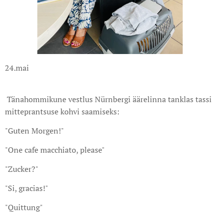
24.mai
Tänahommikune vestlus Nürnbergi äärelinna tanklas tassi
mitteprantsuse kohvi saamiseks:
"Guten Morgen!"
"One cafe macchiato, please"
"Zucker?"
"Si, gracias!"
"Quittung"