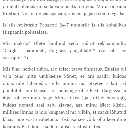
on alati olemas kui seda vaja peaks minema. Minul on oma
Kristian. No kui on väääga vaja, siis ma jagan teda teiega ka.
Ja siis helistasin Peugeoti 24/7 numbrile ja siis kohalikku
Hispaania politseisse.
Mis maksis? Olete kuulnud seda tüütut reklaamlaulu:
"Carglass parandab, Carglass paigaldab!"? (või oli see
vastupidi..?)
Mis ühel hetkel tüütu, see teisel taeva õnnistus. Esialgu oli
vaja teha mitu umbkeelse kõnet, et aru saada, kuidas
olukorrale läheneda. Teile annan ma otsetee - kui asi
puudutab autoklaase, siis helistage otse Eesti Carglassi ja
ärge rohkem muretsege. Mina ei tea ( ja eriti ei huvitagi),
kuidas nemad seal asju ajavad, aga minu käest küsiti,
millises linnas ja mis kuupäeval ma viibin, et saaks lõhutud
klaasi uue vastu vahetada. Tõsi. Ka see võib olla keeruline
küsimus. Eriti kui sa sellele täpset vastust ei tea.