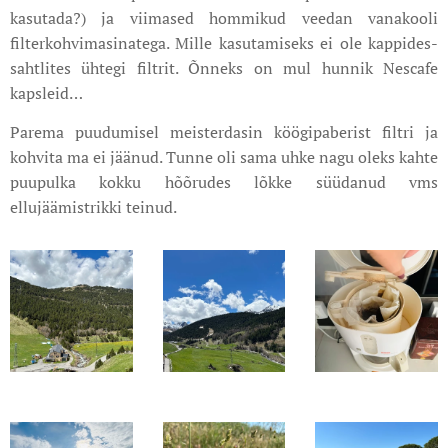
kasutada?) ja viimased hommikud veedan vanakooli
filterkohvimasinatega. Mille kasutamiseks ei ole kappides-
sahtlites ühtegi filtrit. Õnneks on mul hunnik Nescafe
kapsleid…
Parema puudumisel meisterdasin köögipaberist filtri ja
kohvita ma ei jäänud. Tunne oli sama uhke nagu oleks kahte
puupulka kokku hõõrudes lõkke süüdanud vms
ellujäämistrikki teinud.