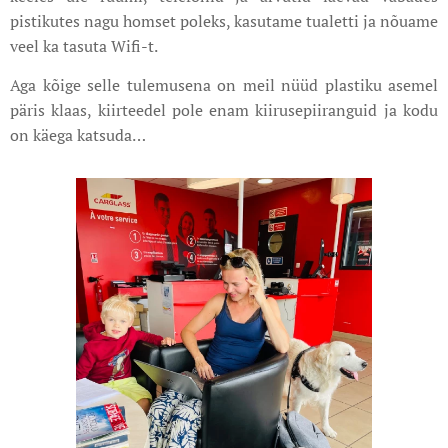
pistikutes nagu homset poleks, kasutame tualetti ja nõuame
veel ka tasuta Wifi-t.
Aga kõige selle tulemusena on meil nüüd plastiku asemel
päris klaas, kiirteedel pole enam kiirusepiiranguid ja kodu
on käega katsuda…