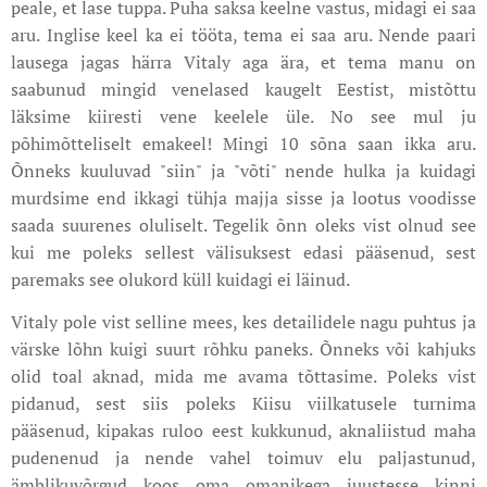
peale, et lase tuppa. Puha saksa keelne vastus, midagi ei saa
aru. Inglise keel ka ei tööta, tema ei saa aru. Nende paari
lausega jagas härra Vitaly aga ära, et tema manu on
saabunud mingid venelased kaugelt Eestist, mistõttu
läksime kiiresti vene keelele üle. No see mul ju
põhimõtteliselt emakeel! Mingi 10 sõna saan ikka aru.
Õnneks kuuluvad "siin" ja "võti" nende hulka ja kuidagi
murdsime end ikkagi tühja majja sisse ja lootus voodisse
saada suurenes oluliselt. Tegelik õnn oleks vist olnud see
kui me poleks sellest välisuksest edasi pääsenud, sest
paremaks see olukord küll kuidagi ei läinud.
Vitaly pole vist selline mees, kes detailidele nagu puhtus ja
värske lõhn kuigi suurt rõhku paneks. Õnneks või kahjuks
olid toal aknad, mida me avama tõttasime. Poleks vist
pidanud, sest siis poleks Kiisu viilkatusele turnima
pääsenud, kipakas ruloo eest kukkunud, aknaliistud maha
pudenenud ja nende vahel toimuv elu paljastunud,
ämblikuvõrgud koos oma omanikega juustesse kinni