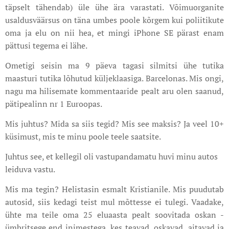
täpselt tähendab) üle ühe ära varastati. Võimuorganite
usaldusväärsus on täna umbes poole kõrgem kui poliitikute
oma ja elu on nii hea, et mingi iPhone SE pärast enam
pättusi tegema ei lähe.
Ometigi seisin ma 9 päeva tagasi silmitsi ühe tutika
maasturi tutika lõhutud küljeklaasiga. Barcelonas. Mis ongi,
nagu ma hilisemate kommentaaride pealt aru olen saanud,
pätipealinn nr 1 Euroopas.
Mis juhtus? Mida sa siis tegid? Mis see maksis? Ja veel 10+
küsimust, mis te minu poole teele saatsite.
Juhtus see, et kellegil oli vastupandamatu huvi minu autos
leiduva vastu.
Mis ma tegin? Helistasin esmalt Kristianile. Mis puudutab
autosid, siis kedagi teist mul mõttesse ei tulegi. Vaadake,
ühte ma teile oma 25 eluaasta pealt soovitada oskan -
ümbritsege end inimestega, kes teavad, oskavad, aitavad ja