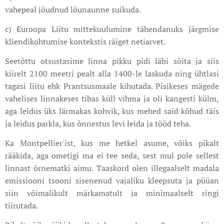
vahepeal jõudnud lõunaunne suikuda.
c) Euroopa Liitu mittekuulumine tähendanuks järgmise
kliendikohtumise kontekstis räiget netiarvet.
Seetõttu otsustasime linna pikku pidi läbi sõita ja siis
kiirelt 2100 meetri pealt alla 1400-le laskuda ning ühtlasi
tagasi liitu ehk Prantsusmaale kihutada. Pisikeses mägede
vahelises linnakeses tibas küll vihma ja oli kangesti külm,
aga leidus üks lärmakas kohvik, kus mehed said kõhud täis
ja leidus parkla, kus õnnestus levi leida ja tööd teha.
Ka Montpellier'ist, kus me hetkel asume, võiks pikalt
rääkida, aga ometigi ma ei tee seda, sest mul pole sellest
linnast õrnematki aimu. Taaskord olen illegaalselt madala
emissiooni tsooni sisenenud vajaliku kleepsuta ja püüan
siin võimalikult märkamatult ja minimaalselt ringi
tiirutada.