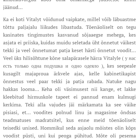
jäänud…
Ka ei koti Vitalyt võidunud vaipkate, millel võib läbuastme
tõttu paljajalu liikudes libastuda. Tõenäoliselt on tegu
kasinates tingimustes kasvanud sõjaaegse mehega, kes
asjata ei priiska, kuidas muidu seletada üht õnnetut väikest
tekki ja veel õnnetumat patja keset hästi õnnetut voodit…
Veel üks hilisõhtune kõne salapärasele härra Vitalyle ( у нас
есть только одна подушка и одно одеяло ), kes seepeale
kusagilt majaproua ärkvele ajas, kelle kabinetikapist
õnnestus veel paar tekki ja patja rabada. Natuke nagu
hakkas looma… Keha oli väsimusest nii kange, et lakke
kleebitud hirmuskole tapeet ei pannud enam kulmugi
kerkima. Teki alla vajudes jäi märkamata ka see väike
pisiasi, et… voodites polnud linu ja magasime õndsas
teadmatuses madratsitel, kus enne meid tõenäoliselt
teisedki unised. Hommikul seda asjaolu mõistes olin kõps
voodist püsti, uni kui peoga pühitud. Mõte oli pesema