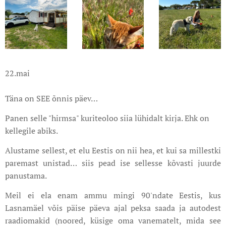
22.mai
Täna on SEE õnnis päev…
Panen selle "hirmsa" kuriteoloo siia lühidalt kirja. Ehk on
kellegile abiks.
Alustame sellest, et elu Eestis on nii hea, et kui sa millestki
paremast unistad… siis pead ise sellesse kõvasti juurde
panustama.
Meil ei ela enam ammu mingi 90'ndate Eestis, kus
Lasnamäel võis päise päeva ajal peksa saada ja autodest
raadiomakid (noored, küsige oma vanematelt, mida see