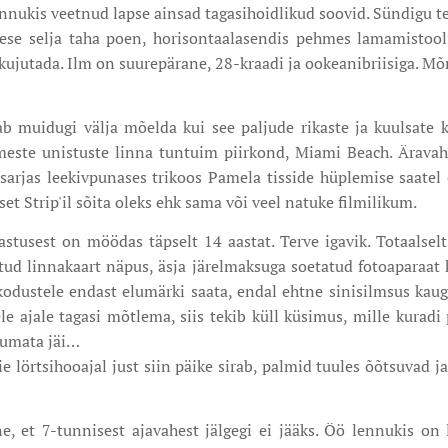
 lennukis veetnud lapse ainsad tagasihoidlikud soovid. Sündigu 
mese selja taha poen, horisontaalasendis pehmes lamamistool
 kujutada. Ilm on suurepärane, 28-kraadi ja ookeanibriisiga. 
b muidugi välja mõelda kui see paljude rikaste ja kuulsate
meste unistuste linna tuntuim piirkond, Miami Beach. Äravah
sarjas leekivpunases trikoos Pamela tisside hüplemise saatel 
t Strip'il sõita oleks ehk sama või veel natuke filmilikum.
tusest on möödas täpselt 14 aastat. Terve igavik. Totaalselt
itud linnakaart näpus, äsja järelmaksuga soetatud fotoaparaat
kodustele endast elumärki saata, endal ehtne sinisilmsus kau
e ajale tagasi mõtlema, siis tekib küll küsimus, mille kuradi 
tumata jäi…
e lörtsihooajal just siin päike sirab, palmid tuules õõtsuva
e, et 7-tunnisest ajavahest jälgegi ei jääks. Öö lennukis o