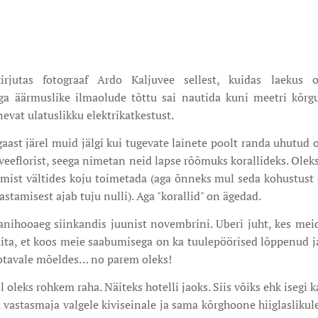
irjutas fotograaf Ardo Kaljuvee sellest, kuidas laekus
ga äärmuslike ilmaolude tõttu sai nautida kuni meetri kõrg
nevat ulatuslikku elektrikatkestust.
aast järel muid jälgi kui tugevate lainete poolt randa uhutud
lveeflorist, seega nimetan neid lapse rõõmuks korallideks. Olek
ist vältides koju toimetada (aga õnneks mul seda kohustust e
astamisest ajab tuju nulli). Aga "korallid" on ägedad.
anihooaeg siinkandis juunist novembrini. Uberi juht, kes meid
väita, et koos meie saabumisega on ka tuulepöörised lõppenud j
otavale mõeldes… no parem oleks!
l oleks rohkem raha. Näiteks hotelli jaoks. Siis võiks ehk iseg
vastasmaja valgele kiviseinale ja sama kõrghoone hiiglaslikul