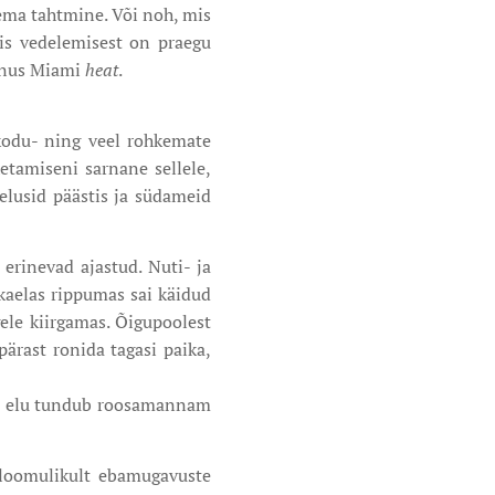
tema tahtmine. Või noh, mis
is vedelemisest on praegu
Mõnus Miami
heat
.
 kodu- ning veel rohkemate
etamiseni sarnane sellele,
elusid päästis ja südameid
 erinevad ajastud. Nuti- ja
 kaelas rippumas sai käidud
gele kiirgamas. Õigupoolest
pärast ronida tagasi paika,
d ja elu tundub roosamannam
n loomulikult ebamugavuste