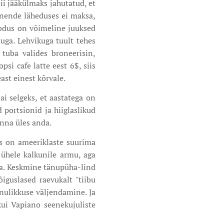
ii jääkülmaks jahutatud, et
 nende läheduses ei maksa,
kodus on võimeline juuksed
uga. Lehvikuga tuult tehes
tuba valides broneerisin,
si cafe latte eest 6$, siis
east einest kõrvale.
ai selgeks, et aastatega on
 portsionid ja hiiglaslikud
inna üles anda.
es on ameeriklaste suurima
 ühele kalkunile armu, aga
ka. Keskmine tänupüha-lind
õiguslased raevukalt "tiibu
nulikkuse väljendamine. Ja
kui Vapiano seenekujuliste