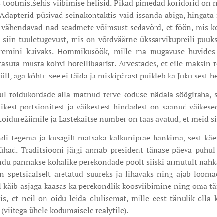
s tootmistšehis viibimise helisid. Pikad pimedad koridorid on n
 Adapterid püsivad seinakontaktis vaid issanda abiga, hingata
s vähendavad nad seadmete võimsust sedavõrd, et föön, mis 
 siin tuuletugevust, mis on võrdväärne ükssarvikupreili puuks
iremini kuivaks. Hommikusöök, mille ma mugavuse huvides 
asuta musta kohvi hotellibaarist. Arvestades, et eile maksin top
üll, aga kõhtu see ei täida ja miskipärast puikleb ka Juku sest h
ul toidukordade alla matnud terve koduse nädala söögiraha, s
ikest portsionitest ja väikestest hindadest on saanud väikesed
rtoidurežiimile ja Lastekaitse number on taas avatud, et meid s
ndi tegema ja kusagilt matsaka kalkuniprae hankima, sest kä
ühad. Traditsiooni järgi annab president tänase päeva puhul
indu pannakse kohalike perekondade poolt siiski armutult nah
n spetsiaalselt aretatud suureks ja lihavaks ning ajab looma
l käib asjaga kaasas ka perekondlik koosviibimine ning oma tä
s, et neil on oidu leida olulisemat, mille eest tänulik olla 
viitega ühele kodumaisele realytile).