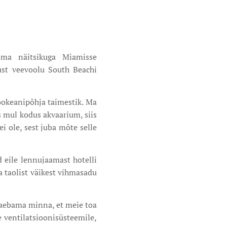
 oma näitsikuga Miamisse
ust veevoolu South Beachi
 ookeanipõhja taimestik. Ma
s mul kodus akvaarium, siis
i ole, sest juba mõte selle
 eile lennujaamast hotelli
a taolist väikest vihmasadu
i kaebama minna, et meie toa
e ventilatsioonisüsteemile,