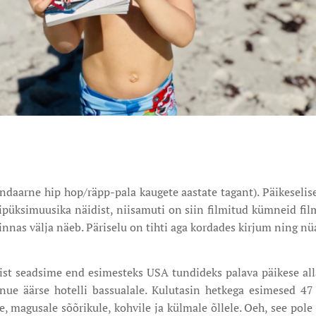
endaarne hip hop/räpp-pala kaugete aastate tagant). Päikeselis
ipüksimuusika näidist, niisamuti on siin filmitud kümneid fil
linnas välja näeb. Päriselu on tihti aga kordades kirjum ning n
ist seadsime end esimesteks USA tundideks palava päikese alla
nue äärse hotelli bassualale. Kulutasin hetkega esimesed 47 
, magusale sõõrikule, kohvile ja külmale õllele. Oeh, see pole 