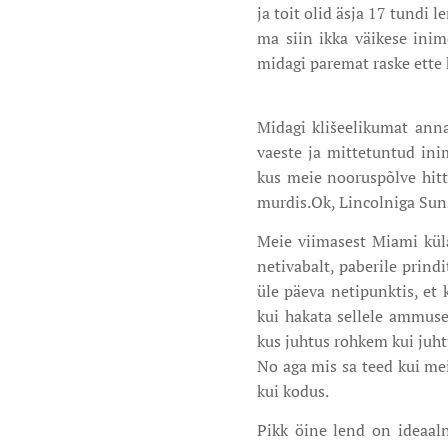
ja toit olid äsja 17 tundi
ma siin ikka väikese ini
midagi paremat raske ette
Midagi klišeelikumat anna
vaeste ja mittetuntud ini
kus meie nooruspõlve hitt
murdis.Ok, Lincolniga Sunse
Meie viimasest Miami külas
netivabalt, paberile prind
üle päeva netipunktis, et 
kui hakata sellele ammusel
kus juhtus rohkem kui juh
No aga mis sa teed kui mei
kui kodus.
Pikk öine lend on ideaaln