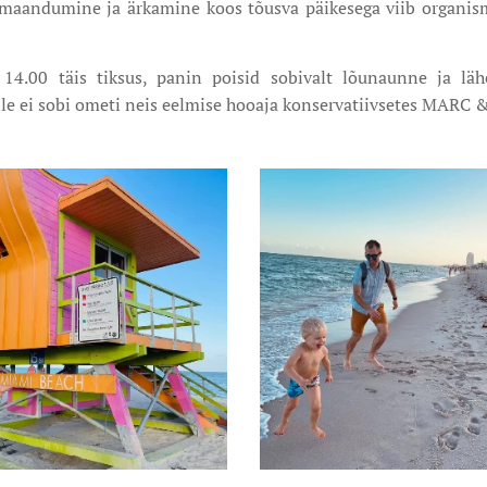
maandumine ja ärkamine koos tõusva päikesega viib organismi
 14.00 täis tiksus, panin poisid sobivalt lõunaunne ja lä
ile ei sobi ometi neis eelmise hooaja konservatiivsetes MARC