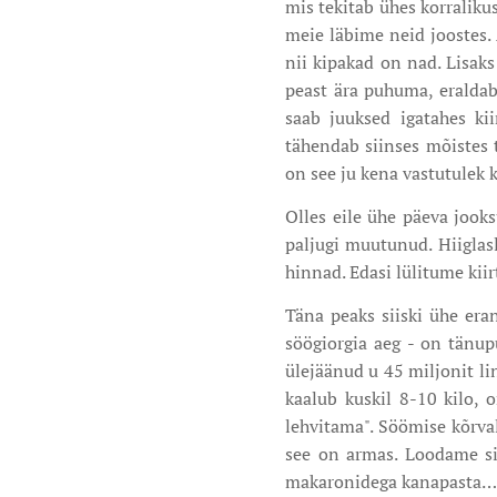
mis tekitab ühes korraliku
meie läbime neid joostes.
nii kipakad on nad. Lisak
peast ära puhuma, eraldab
saab juuksed igatahes ki
tähendab siinses mõistes t
on see ju kena vastutulek k
Olles eile ühe päeva jooks
paljugi muutunud. Hiiglasl
hinnad. Edasi lülitume kii
Täna peaks siiski ühe era
söögiorgia aeg - on tänup
ülejäänud u 45 miljonit l
kaalub kuskil 8-10 kilo, o
lehvitama". Söömise kõrva
see on armas. Loodame sii
makaronidega kanapasta… (