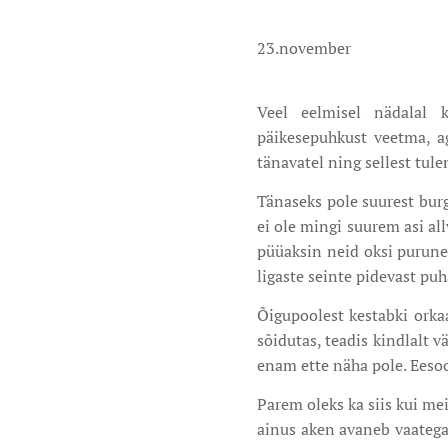
23.november
Veel eelmisel nädalal k
päikesepuhkust veetma, a
tänavatel ning sellest tule
Tänaseks pole suurest burg
ei ole mingi suurem asi al
püüaksin neid oksi purunem
ligaste seinte pidevast puh
Õigupoolest kestabki orka
sõidutas, teadis kindlalt 
enam ette näha pole. Eeso
Parem oleks ka siis kui mei
ainus aken avaneb vaatega 