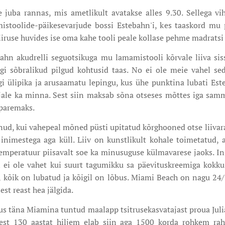
uba rannas, mis ametlikult avatakse alles 9.30. Sellega vi
istoolide-päikesevarjude bossi Estebahn'i, kes taaskord mu pe
kiiruse huvides ise oma kahe tooli peale kollase pehme madratsi
bahn akudrelli seguotsikuga mu lamamistooli kõrvale liiva si
gi sõbralikud pilgud kohtusid taas. No ei ole meie vahel s
ngi ülipika ja arusaamatu lepingu, kus ühe punktina lubati Este
ujale ka minna. Sest siin maksab sõna otseses mõttes iga samm,
 paremaks.
d, kui vahepeal mõned püsti upitatud kõrghooned otse liivaran
te inimestega aga küll. Liiv on kunstlikult kohale toimetatud, 
emperatuur piisavalt soe ka minusuguse külmavarese jaoks. In
 ei ole vahet kui suurt tagumikku sa päevituskreemiga kokku
 kõik on lubatud ja kõigil on lõbus. Miami Beach on nagu 24/
st reast hea jälgida.
us täna Miamina tuntud maalapp tsitrusekasvatajast proua Juli
gest 130 aastat hiljem elab siin aga 1500 korda rohkem rahv