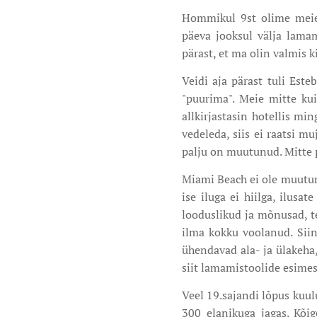
Hommikul 9st olime meie j
päeva jooksul välja lamam
pärast, et ma olin valmis 
Veidi aja pärast tuli Este
"puurima". Meie mitte kui
allkirjastasin hotellis mi
vedeleda, siis ei raatsi m
palju on muutunud. Mitte
Miami Beach ei ole muutunu
ise iluga ei hiilga, ilusa
looduslikud ja mõnusad, t
ilma kokku voolanud. Siin
ühendavad ala- ja ülakeha,
siit lamamistoolide esimese
Veel 19.sajandi lõpus kuul
300 elanikuga jagas. Kõi