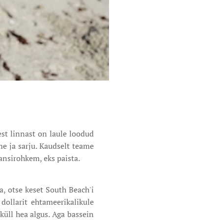
est linnast on laule loodud
me ja sarju. Kaudselt teame
üansirohkem, eks paista.
, otse keset South Beach'i
dollarit ehtameerikalikule
küll hea algus. Aga bassein