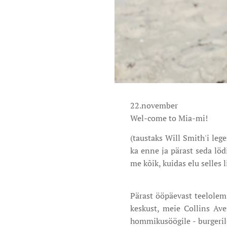
22.november
Wel-come to Mia-mi!
(taustaks Will Smith'i leg
ka enne ja pärast seda löd
me kõik, kuidas elu selles 
Pärast ööpäevast teelolem
keskust, meie Collins Ave
hommikusöögile - burgerile