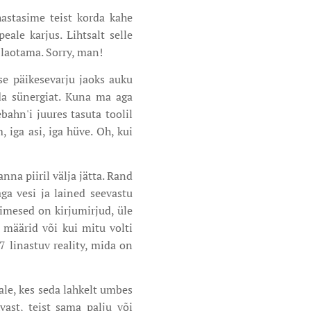
hastasime teist korda kahe
ale karjus. Lihtsalt selle
 laotama. Sorry, man!
sse päikesevarju jaoks auku
eda sünergiat. Kuna ma aga
bahn'i juures tasuta toolil
 iga asi, iga hüve. Oh, kui
na piiril välja jätta. Rand
aga vesi ja lained seevastu
imesed on kirjumirjud, üle
 määrid või kui mitu volti
7 linastuv reality, mida on
ale, kes seda lahkelt umbes
ast, teist sama palju või