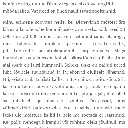
konfette ning tuntud Disney tegelasi sisaldav rongkäik
mööda läheb. Vat need on ühed nauditavad pooltunnid.
Minu esimene soovitus neile, kel Disneyland mõttes: ära
kiirusta kohale kohe hommikuseks avamiseks. Kõik need 30
000 kuni 50 000 inimest on siia saabunud sama plaaniga,
mis tähendab piiiiikka passimist turvakontrollis,
piletikontrollis ja atraktsioonide järjekordades. Maga
hommikul kaua ja saabu kohale pärastlõunal, nii ühe-kahe
ajal (park on lahti kümneni). Selleks ajaks on paljud pered
juba lõunale suundunud ja järjekorrad oluliselt lühemad.
Nii, seista saab. Ja hästi kallist mittemaitsvat toitu süüa. Siit
ka minu teine soovitus: võta oma toit ja jook teemaparki
kaasa. Turvakontrollis seda ära ei korjata ja igal juhul oled
sa rahaliselt ja maitselt võidus. Fastpassid, mis
võimaldaksid järjekordades ette trügida, tundusid meie
jaoks üle mõistuse kallid ja neid me soetada ei raatsinud.
Kui palju nendega kiiremini või rohkem oleks jõudnud, ma