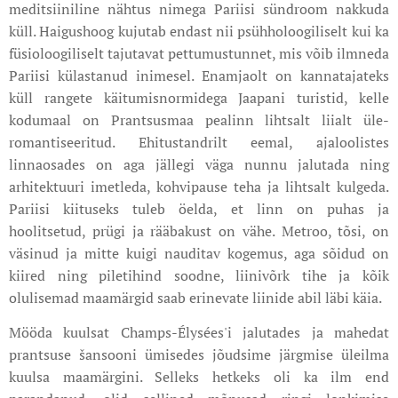
meditsiiniline nähtus nimega Pariisi sündroom nakkuda
küll. Haigushoog kujutab endast nii psühholoogiliselt kui ka
füsioloogiliselt tajutavat pettumustunnet, mis võib ilmneda
Pariisi külastanud inimesel. Enamjaolt on kannatajateks
küll rangete käitumisnormidega Jaapani turistid, kelle
kodumaal on Prantsusmaa pealinn lihtsalt liialt üle-
romantiseeritud. Ehitustandrilt eemal, ajaloolistes
linnaosades on aga jällegi väga nunnu jalutada ning
arhitektuuri imetleda, kohvipause teha ja lihtsalt kulgeda.
Pariisi kiituseks tuleb öelda, et linn on puhas ja
hoolitsetud, prügi ja rääbakust on vähe. Metroo, tõsi, on
väsinud ja mitte kuigi nauditav kogemus, aga sõidud on
kiired ning piletihind soodne, liinivõrk tihe ja kõik
olulisemad maamärgid saab erinevate liinide abil läbi käia.
Mööda kuulsat Champs-Élysées'i jalutades ja mahedat
prantsuse šansooni ümisedes jõudsime järgmise üleilma
kuulsa maamärgini. Selleks hetkeks oli ka ilm end