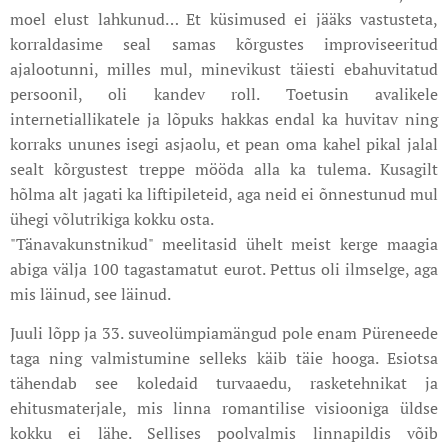
moel elust lahkunud… Et küsimused ei jääks vastusteta,
korraldasime seal samas kõrgustes improviseeritud
ajalootunni, milles mul, minevikust täiesti ebahuvitatud
persoonil, oli kandev roll. Toetusin avalikele
internetiallikatele ja lõpuks hakkas endal ka huvitav ning
korraks ununes isegi asjaolu, et pean oma kahel pikal jalal
sealt kõrgustest treppe mööda alla ka tulema. Kusagilt
hõlma alt jagati ka liftipileteid, aga neid ei õnnestunud mul
ühegi võlutrikiga kokku osta.
"Tänavakunstnikud" meelitasid ühelt meist kerge maagia
abiga välja 100 tagastamatut eurot. Pettus oli ilmselge, aga
mis läinud, see läinud.
Juuli lõpp ja 33. suveolümpiamängud pole enam Püreneede
taga ning valmistumine selleks käib täie hooga. Esiotsa
tähendab see koledaid turvaaedu, rasketehnikat ja
ehitusmaterjale, mis linna romantilise visiooniga üldse
kokku ei lähe. Sellises poolvalmis linnapildis võib