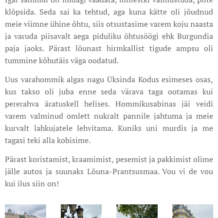
klõpsida. Seda sai ka tehtud, aga kuna kätte oli jõudnud
meie viimne ühine õhtu, siis otsustasime varem koju naasta
ja varuda piisavalt aega piduliku õhtusöögi ehk Burgundia
paja jaoks. Pärast lõunast hirmkallist tigude ampsu oli
tummine kõhutäis väga oodatud.
Uus varahommik algas nagu Üksinda Kodus esimeses osas,
kus takso oli juba enne seda värava taga ootamas kui
pererahva äratuskell helises. Hommikusabinas jäi veidi
varem valminud omlett nukralt pannile jahtuma ja meie
kurvalt lahkujatele lehvitama. Kuniks uni murdis ja me
tagasi teki alla kobisime.
Pärast koristamist, kraamimist, pesemist ja pakkimist olime
jälle autos ja suunaks Lõuna-Prantsusmaa. Vou vi de vou
kui ilus siin on!