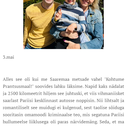
3.mai
Alles see oli kui me Saaremaa metsade vahel "Kohtume
Prantsusmaal!" soovides lahku läksime. Napid kaks nädalat
ja 2500 kilomeetrit hiljem see juhtuski, et viis vihmaniisket
saarlast Pariisi kesklinnast autosse noppisin. Nii lihtsalt ja
romantiliselt see muidugi ei kulgenud, sest taolise sõiduga
sooritasin omamoodi kriminaalse teo, mis segatuna Pariisi
hullumeelse liiklusega oli paras närvidemäng. Seda, et ma