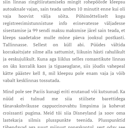
siin linnas ringitiirutamiseks mingit rohepöörde kleepsu
autoaknale vajan, sain teada umbes 10 minutit enne kui oli
vaja hoovist välja sõita. Põhimõtteliselt kogu
registreerimistunnistuse info erinevatesse väljadesse
sisestamise ja 99 sendi maksu maksmise järel sain teada, et
kleeps saadetakse mulle mõne päeva jooksul postkasti.
Tallinnasse. Sellest on küll abi. Püüdes vältida
korrakaitsjate silme alla sattumist, liikusin hästi rahulikult
ja eeskujulikult. Kuna aga liiklus selles romantikute linnas
on üks korralik kaos ja tiguaeaglane, siis jõudis vahepeal
kätte päästev kell 8, mil kleepsu pole enam vaja ja võib
vabalt kesklinnas tossutada.
Mind pole see Pariis kunagi eriti erutanud või kutsunud. Ka
nüüd ei tulnud me siia stiilsete barettidega
tänavakohvikusse cappuccinovahtu limpsima ja kohevat
croissanti pugima. Meid tõi siia Disneyland ja soov oma
lastekarja silmis plusspunkte teenida. Plusspunktid
tähendavad aga suurt miinust pangakontol, sest odav see