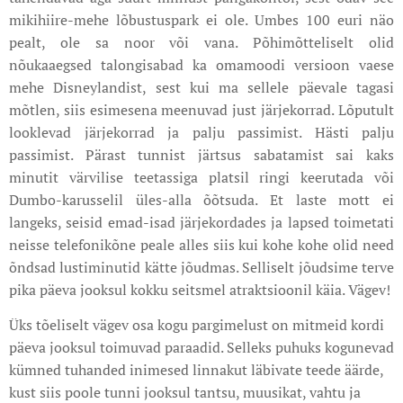
mikihiire-mehe lõbustuspark ei ole. Umbes 100 euri näo
pealt, ole sa noor või vana. Põhimõtteliselt olid
nõukaaegsed talongisabad ka omamoodi versioon vaese
mehe Disneylandist, sest kui ma sellele päevale tagasi
mõtlen, siis esimesena meenuvad just järjekorrad. Lõputult
looklevad järjekorrad ja palju passimist. Hästi palju
passimist. Pärast tunnist järtsus sabatamist sai kaks
minutit värvilise teetassiga platsil ringi keerutada või
Dumbo-karusselil üles-alla õõtsuda. Et laste mott ei
langeks, seisid emad-isad järjekordades ja lapsed toimetati
neisse telefonikõne peale alles siis kui kohe kohe olid need
õndsad lustiminutid kätte jõudmas. Selliselt jõudsime terve
pika päeva jooksul kokku seitsmel atraktsioonil käia. Vägev!
Üks tõeliselt vägev osa kogu pargimelust on mitmeid kordi
päeva jooksul toimuvad paraadid. Selleks puhuks kogunevad
kümned tuhanded inimesed linnakut läbivate teede äärde,
kust siis poole tunni jooksul tantsu, muusikat, vahtu ja