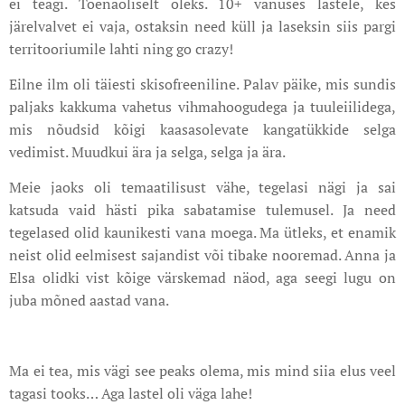
ei teagi. Tõenäoliselt oleks. 10+ vanuses lastele, kes
järelvalvet ei vaja, ostaksin need küll ja laseksin siis pargi
territooriumile lahti ning go crazy!
Eilne ilm oli täiesti skisofreeniline. Palav päike, mis sundis
paljaks kakkuma vahetus vihmahoogudega ja tuuleiilidega,
mis nõudsid kõigi kaasasolevate kangatükkide selga
vedimist. Muudkui ära ja selga, selga ja ära.
Meie jaoks oli temaatilisust vähe, tegelasi nägi ja sai
katsuda vaid hästi pika sabatamise tulemusel. Ja need
tegelased olid kaunikesti vana moega. Ma ütleks, et enamik
neist olid eelmisest sajandist või tibake nooremad. Anna ja
Elsa olidki vist kõige värskemad näod, aga seegi lugu on
juba mõned aastad vana.
Ma ei tea, mis vägi see peaks olema, mis mind siia elus veel
tagasi tooks… Aga lastel oli väga lahe!