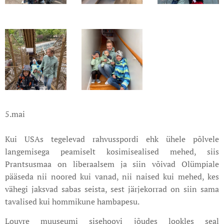
5.mai
Kui USAs tegelevad rahvusspordi ehk ühele põlvele
langemisega peamiselt kosimisealised mehed, siis
Prantsusmaa on liberaalsem ja siin võivad Olümpiale
pääseda nii noored kui vanad, nii naised kui mehed, kes
vähegi jaksvad sabas seista, sest järjekorrad on siin sama
tavalised kui hommikune hambapesu.
Louvre muuseumi sisehoovi jõudes lookles seal