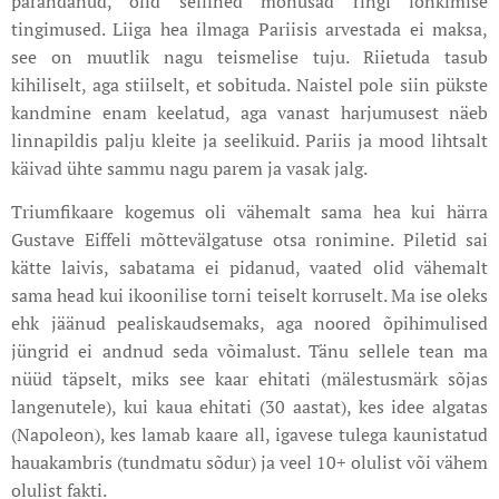
parandanud, olid sellined mõnusad ringi lonkimise
tingimused. Liiga hea ilmaga Pariisis arvestada ei maksa,
see on muutlik nagu teismelise tuju. Riietuda tasub
kihiliselt, aga stiilselt, et sobituda. Naistel pole siin pükste
kandmine enam keelatud, aga vanast harjumusest näeb
linnapildis palju kleite ja seelikuid. Pariis ja mood lihtsalt
käivad ühte sammu nagu parem ja vasak jalg.
Triumfikaare kogemus oli vähemalt sama hea kui härra
Gustave Eiffeli mõttevälgatuse otsa ronimine. Piletid sai
kätte laivis, sabatama ei pidanud, vaated olid vähemalt
sama head kui ikoonilise torni teiselt korruselt. Ma ise oleks
ehk jäänud pealiskaudsemaks, aga noored õpihimulised
jüngrid ei andnud seda võimalust. Tänu sellele tean ma
nüüd täpselt, miks see kaar ehitati (mälestusmärk sõjas
langenutele), kui kaua ehitati (30 aastat), kes idee algatas
(Napoleon), kes lamab kaare all, igavese tulega kaunistatud
hauakambris (tundmatu sõdur) ja veel 10+ olulist või vähem
olulist fakti.