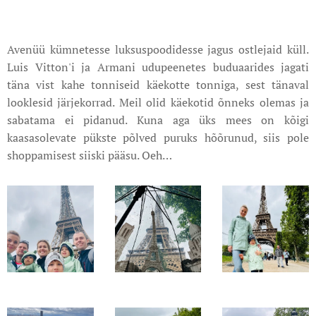
Avenüü kümnetesse luksuspoodidesse jagus ostlejaid küll.
Luis Vitton'i ja Armani udupeenetes buduaarides jagati
täna vist kahe tonniseid käekotte tonniga, sest tänaval
looklesid järjekorrad. Meil olid käekotid õnneks olemas ja
sabatama ei pidanud. Kuna aga üks mees on kõigi
kaasasolevate pükste põlved puruks hõõrunud, siis pole
shoppamisest siiski pääsu. Oeh…