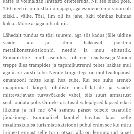
kätte ja võimaldab lihtsasti orieteeruda. Nii see siiski pole.
330 meetrit on justkui omajagu, aga esimene emotsioon oli
siiski… väike. Tõsi, ilm oli ka jahe, äkki tõmbas külmas
kokku. Mõne asjaga juhtub nii.
Lähedalt tundus ta tõsi suurem, aga siis kadus jälle üldine
vaade ära ja silma hakkasid paistma
metallkonstruktsioonid, needid ja muu ehituslik.
Romantiline mull asendus rohkem reaalsusega.Mööda
treppe üles trampides ja tagumikutrenni tehes hakkas mul
aga üsna varsti kõhe. Nende kõrgustega on mul teadupärast
omamoodi mitte kuigi hea suhe. Kui see suhe areneb
maapinnast kõrgel, õhuliste metall-lattide ja vaadet
mittevarjavate turvavõrkude vahel, siis suurt armastust
sealt oodata pole. Õnneks utsitasid välejalgsed lapsed edasi
liikuma ja nii me 674 sammu pärast teisele tasandile
jõudsimegi. Kummalisel kombel huvitas lapsi selle
maailmakuulsa turismiatraktsiooni puhul enim see kui mitu
inimest ennast selle torni otsast alla on lennutanud ja sel