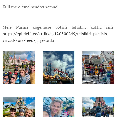
Küll me oleme head vanemad.
Meie Pariisi kogemuse võtsin lühidalt kokku siin:
https://epl.delfi.ee/artikkel/120300249/reisikiri-pariisis-
viivad-koik-teed-jarjekorda