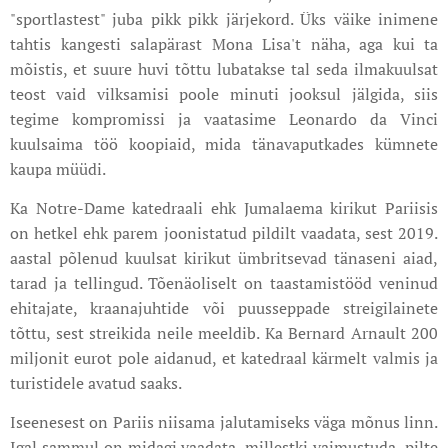
"sportlastest" juba pikk pikk järjekord. Üks väike inimene
tahtis kangesti salapärast Mona Lisa't näha, aga kui ta
mõistis, et suure huvi tõttu lubatakse tal seda ilmakuulsat
teost vaid vilksamisi poole minuti jooksul jälgida, siis
tegime kompromissi ja vaatasime Leonardo da Vinci
kuulsaima töö koopiaid, mida tänavaputkades kümnete
kaupa müüdi.
Ka Notre-Dame katedraali ehk Jumalaema kirikut Pariisis
on hetkel ehk parem joonistatud pildilt vaadata, sest 2019.
aastal põlenud kuulsat kirikut ümbritsevad tänaseni aiad,
tarad ja tellingud. Tõenäoliselt on taastamistööd veninud
ehitajate, kraanajuhtide või puusseppade streigilainete
tõttu, sest streikida neile meeldib. Ka Bernard Arnault 200
miljonit eurot pole aidanud, et katedraal kärmelt valmis ja
turistidele avatud saaks.
Iseenesest on Pariis niisama jalutamiseks väga mõnus linn.
Igal sammul on midagi vaadata, millestki vaimustuda, pilte