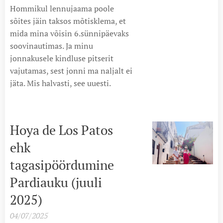
Hommikul lennujaama poole
sõites jäin taksos mõtisklema, et
mida mina võisin 6.sünnipäevaks
soovinautimas. Ja minu
jonnakusele kindluse pitserit
vajutamas, sest jonni ma naljalt ei
jäta. Mis halvasti, see uuesti.
Hoya de Los Patos
ehk
tagasipöördumine
Pardiauku (juuli
2025)
04/07/2025