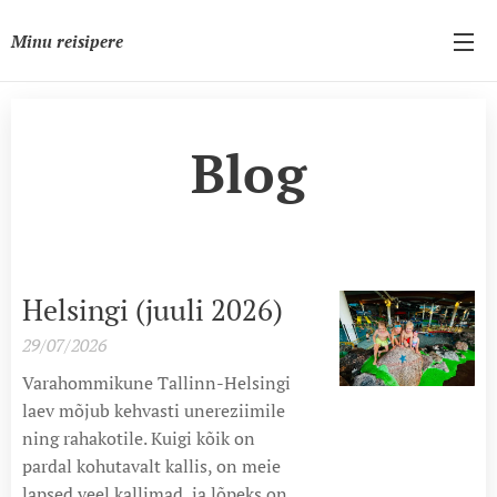
Minu reisipere
Blog
Helsingi (juuli 2026)
29/07/2026
Varahommikune Tallinn-Helsingi
laev mõjub kehvasti unereziimile
ning rahakotile. Kuigi kõik on
pardal kohutavalt kallis, on meie
lapsed veel kallimad, ja lõpeks on