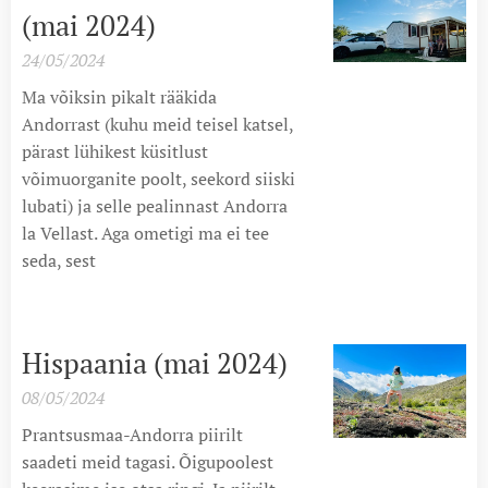
(mai 2024)
24/05/2024
Ma võiksin pikalt rääkida
Andorrast (kuhu meid teisel katsel,
pärast lühikest küsitlust
võimuorganite poolt, seekord siiski
lubati) ja selle pealinnast Andorra
la Vellast. Aga ometigi ma ei tee
seda, sest
Hispaania (mai 2024)
08/05/2024
Prantsusmaa-Andorra piirilt
saadeti meid tagasi. Õigupoolest