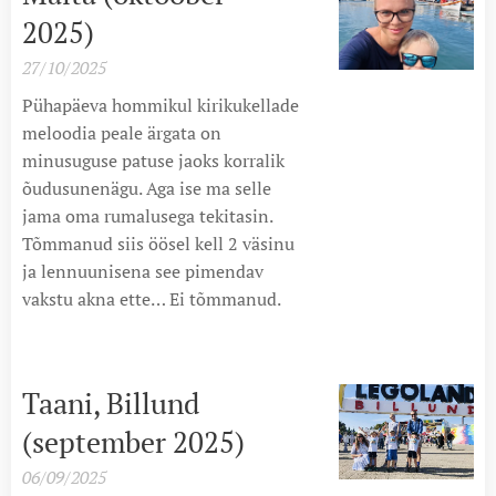
2025)
27/10/2025
Pühapäeva hommikul kirikukellade
meloodia peale ärgata on
minusuguse patuse jaoks korralik
õudusunenägu. Aga ise ma selle
jama oma rumalusega tekitasin.
Tõmmanud siis öösel kell 2 väsinu
ja lennuunisena see pimendav
vakstu akna ette… Ei tõmmanud.
Taani, Billund
(september 2025)
06/09/2025