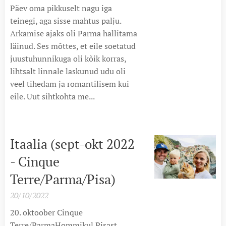
Päev oma pikkuselt nagu iga
teinegi, aga sisse mahtus palju.
Ärkamise ajaks oli Parma hallitama
läinud. Ses mõttes, et eile soetatud
juustuhunnikuga oli kõik korras,
lihtsalt linnale laskunud udu oli
veel tihedam ja romantilisem kui
eile. Uut sihtkohta me...
Itaalia (sept-okt 2022
- Cinque
Terre/Parma/Pisa)
20/10/2022
20. oktoober Cinque
Terre/ParmaHommikul Pisast