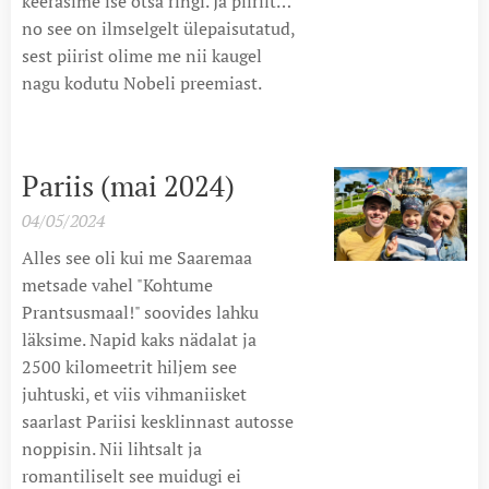
keerasime ise otsa ringi. Ja piirilt…
no see on ilmselgelt ülepaisutatud,
sest piirist olime me nii kaugel
nagu kodutu Nobeli preemiast.
Pariis (mai 2024)
04/05/2024
Alles see oli kui me Saaremaa
metsade vahel "Kohtume
Prantsusmaal!" soovides lahku
läksime. Napid kaks nädalat ja
2500 kilomeetrit hiljem see
juhtuski, et viis vihmaniisket
saarlast Pariisi kesklinnast autosse
noppisin. Nii lihtsalt ja
romantiliselt see muidugi ei