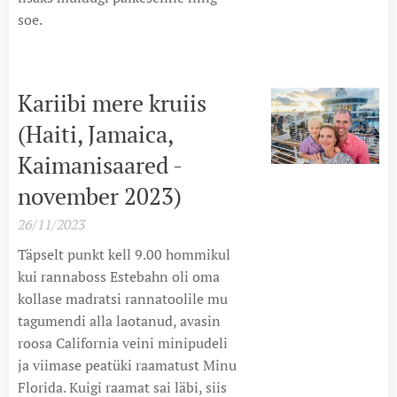
soe.
Kariibi mere kruiis
(Haiti, Jamaica,
Kaimanisaared -
november 2023)
26/11/2023
Täpselt punkt kell 9.00 hommikul
kui rannaboss Estebahn oli oma
kollase madratsi rannatoolile mu
tagumendi alla laotanud, avasin
roosa California veini minipudeli
ja viimase peatüki raamatust Minu
Florida. Kuigi raamat sai läbi, siis