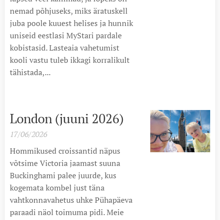
nemad põhjuseks, miks äratuskell
juba poole kuuest helises ja hunnik
uniseid eestlasi MyStari pardale
kobistasid. Lasteaia vahetumist
kooli vastu tuleb ikkagi korralikult
tähistada,...
London (juuni 2026)
17/06/2026
Hommikused croissantid näpus
võtsime Victoria jaamast suuna
Buckinghami palee juurde, kus
kogemata kombel just täna
vahtkonnavahetus uhke Pühapäeva
paraadi näol toimuma pidi. Meie