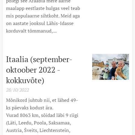
polegi see Araabia mere äärne
maalapp eestlaste hulgas veel teab
mis populaarne sihtkoht. Meid aga
on aastate jooksul Lähis-Idasse
korduvalt tõmmanud,...
Itaalia (september-
oktoober 2022 -
kokkuvõte)
28/10/2022
Mõnikord juhtub nii, et lähed 49-
ks päevaks kodust ära.
Vurad 8063 km, sõidad läbi 9 riigi
(Läti, Leedu, Poola, Saksamaa,
Austria, Šveits, Liechtenstein,