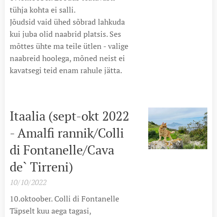
tühja kohta ei salli.
Jõudsid vaid ühed sõbrad lahkuda
kui juba olid naabrid platsis. Ses
mõttes ühte ma teile ütlen - valige
naabreid hoolega, mõned neist ei
kavatsegi teid enam rahule jätta.
Itaalia (sept-okt 2022
- Amalfi rannik/Colli
di Fontanelle/Cava
de` Tirreni)
10/10/2022
10.oktoober. Colli di Fontanelle
Täpselt kuu aega tagasi,