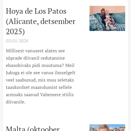
Hoya de Los Patos
(Alicante, detsember
2025)
03/01/2026
Millisest vanusest alates see
sõprade diivanil redutamine
ebasobivaks pidi muutuma? Meil
Jukuga ei ole see vanus ilmselgelt
veel saabunud, mis muu seletaks
taaskordset maandumist sellele
armsaks saanud Vahemere stiilis
diivanile.
Malta (oktoober