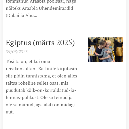
tõmmanud Araabia poolsaar, nagu
näiteks Araabia Ühendemiraadid
(Dubai ja Abu...
Egiptus (märts 2025)
09/03/2025
Tõsi ta on, et kui oma
reisikonsultant Kätlinile kirjutasin,
siis pidin tunnistama, et olen alles
täitsa roheline selles osas, mis
puudutab kõik-on-korraldatud-ja-
hinnas-puhkust. Ole sa teinud ja
ole sa näinud, aga alati on midagi
uut.