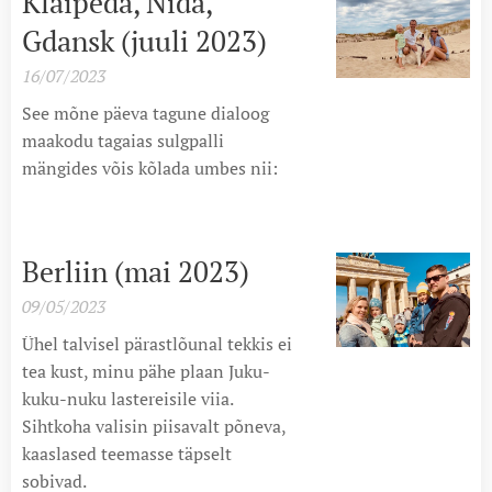
Klaipeda, Nida,
Gdansk (juuli 2023)
16/07/2023
See mõne päeva tagune dialoog
maakodu tagaias sulgpalli
mängides võis kõlada umbes nii:
Berliin (mai 2023)
09/05/2023
Ühel talvisel pärastlõunal tekkis ei
tea kust, minu pähe plaan Juku-
kuku-nuku lastereisile viia.
Sihtkoha valisin piisavalt põneva,
kaaslased teemasse täpselt
sobivad.