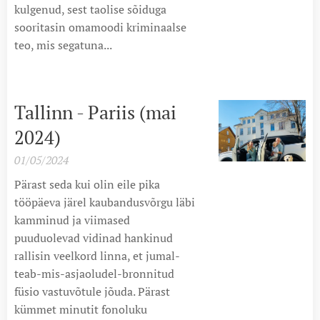
kulgenud, sest taolise sõiduga
sooritasin omamoodi kriminaalse
teo, mis segatuna...
Tallinn - Pariis (mai
2024)
01/05/2024
Pärast seda kui olin eile pika
tööpäeva järel kaubandusvõrgu läbi
kamminud ja viimased
puuduolevad vidinad hankinud
rallisin veelkord linna, et jumal-
teab-mis-asjaoludel-bronnitud
füsio vastuvõtule jõuda. Pärast
kümmet minutit fonoluku