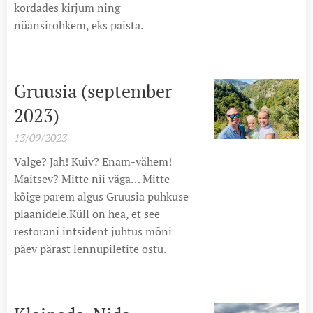
kordades kirjum ning
nüansirohkem, eks paista.
Gruusia (september
2023)
13/09/2023
Valge? Jah! Kuiv? Enam-vähem!
Maitsev? Mitte nii väga… Mitte
kõige parem algus Gruusia puhkuse
plaanidele.Küll on hea, et see
restorani intsident juhtus mõni
päev pärast lennupiletite ostu.