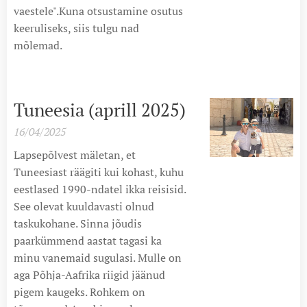
vaestele".Kuna otsustamine osutus
keeruliseks, siis tulgu nad
mõlemad.
Tuneesia (aprill 2025)
16/04/2025
Lapsepõlvest mäletan, et
Tuneesiast räägiti kui kohast, kuhu
eestlased 1990-ndatel ikka reisisid.
See olevat kuuldavasti olnud
taskukohane. Sinna jõudis
paarkümmend aastat tagasi ka
minu vanemaid sugulasi. Mulle on
aga Põhja-Aafrika riigid jäänud
pigem kaugeks. Rohkem on