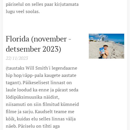
päriselul on selles paar kirjutamata
lugu veel soolas.
Florida (november -
detsember 2023)
22/11/2023
(taustaks Will Smith'i legendaarne
hip hop/räpp-pala kaugete aastate
tagant). Päikeselisest linnast on
laule loodud ka enne ja pärast seda
lödipüksimuusika näidist,
niisamuti on siin filmitud kümneid
filme ja sarju. Kaudselt teame me
kõik, kuidas elu selles linnas välja
näeb. Päriselu on tihti aga