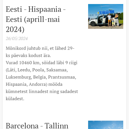
Eesti - Hispaania -
Eesti (aprill-mai
2024)
26/05/2024
Mõnikord juhtub nii, et lähed 29-
ks päevaks kodust ära.
Vurad 10460 km, sõidad läbi 9 riigi
(Läti, Leedu, Poola, Saksamaa,
Luksemburg, Belgia, Prantsusmaa,
Hispaania, Andorra) mööda
kümnetest linnadest ning sadadest
küladest.
Barcelona - Tallinn