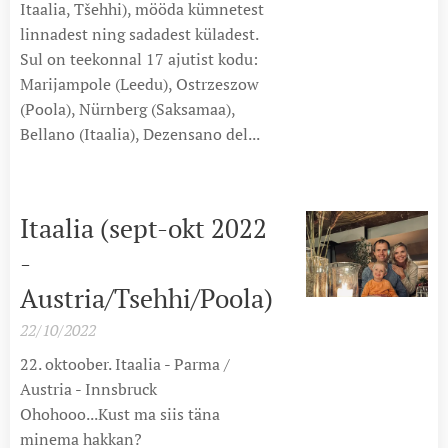
Itaalia, Tšehhi), mööda kümnetest
linnadest ning sadadest küladest.
Sul on teekonnal 17 ajutist kodu:
Marijampole (Leedu), Ostrzeszow
(Poola), Nürnberg (Saksamaa),
Bellano (Itaalia), Dezensano del...
Itaalia (sept-okt 2022
-
Austria/Tsehhi/Poola)
22/10/2022
22. oktoober. Itaalia - Parma /
Austria - Innsbruck
Ohohooo...Kust ma siis täna
minema hakkan?