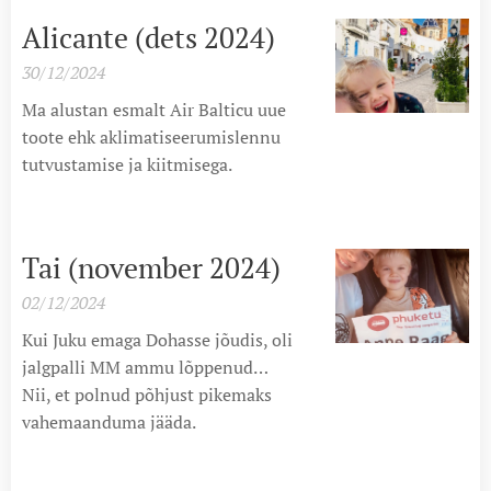
Alicante (dets 2024)
30/12/2024
Ma alustan esmalt Air Balticu uue
toote ehk aklimatiseerumislennu
tutvustamise ja kiitmisega.
Tai (november 2024)
02/12/2024
Kui Juku emaga Dohasse jõudis, oli
jalgpalli MM ammu lõppenud…
Nii, et polnud põhjust pikemaks
vahemaanduma jääda.