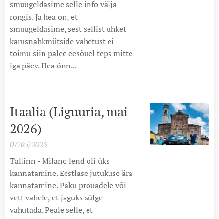
smuugeldasime selle info välja
rongis. Ja hea on, et
smuugeldasime, sest sellist uhket
karusnahkmütside vahetust ei
toimu siin palee eesõuel teps mitte
iga päev. Hea õnn...
Itaalia (Liguuria, mai
2026)
07/05/2026
Tallinn - Milano lend oli üks
kannatamine. Eestlase jutukuse ära
kannatamine. Paku prouadele või
vett vahele, et jaguks sülge
vahutada. Peale selle, et