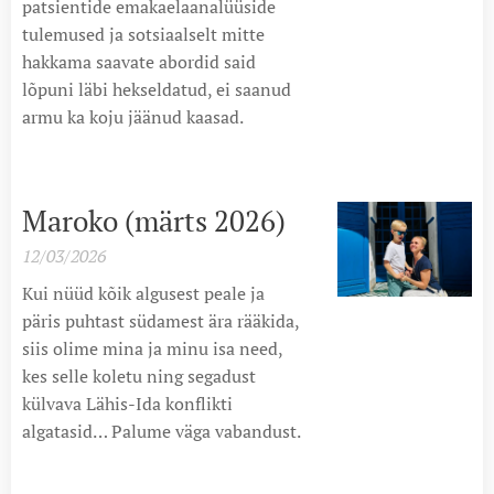
patsientide emakaelaanalüüside
tulemused ja sotsiaalselt mitte
hakkama saavate abordid said
lõpuni läbi hekseldatud, ei saanud
armu ka koju jäänud kaasad.
Maroko (märts 2026)
12/03/2026
Kui nüüd kõik algusest peale ja
päris puhtast südamest ära rääkida,
siis olime mina ja minu isa need,
kes selle koletu ning segadust
külvava Lähis-Ida konflikti
algatasid… Palume väga vabandust.