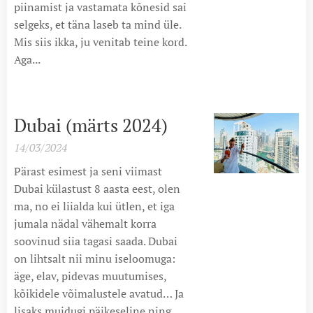
piinamist ja vastamata kõnesid sai
selgeks, et täna laseb ta mind üle.
Mis siis ikka, ju venitab teine kord.
Aga...
Dubai (märts 2024)
14/03/2024
Pärast esimest ja seni viimast
Dubai külastust 8 aasta eest, olen
ma, no ei liialda kui ütlen, et iga
jumala nädal vähemalt korra
soovinud siia tagasi saada. Dubai
on lihtsalt nii minu iseloomuga:
äge, elav, pidevas muutumises,
kõikidele võimalustele avatud… Ja
lisaks muidugi päikeseline ning