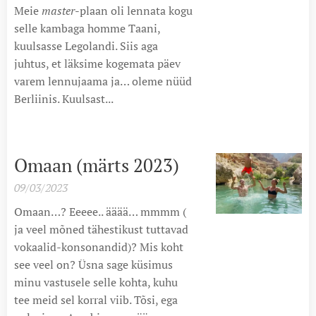
Meie
master
-plaan oli lennata kogu
selle kambaga homme Taani,
kuulsasse Legolandi. Siis aga
juhtus, et läksime kogemata päev
varem lennujaama ja… oleme nüüd
Berliinis. Kuulsast...
Omaan (märts 2023)
09/03/2023
Omaan…? Eeeee.. ääää… mmmm (
ja veel mõned tähestikust tuttavad
vokaalid-konsonandid)? Mis koht
see veel on?
Üsna sage küsimus
minu vastusele selle kohta, kuhu
tee meid sel korral viib. Tõsi, ega