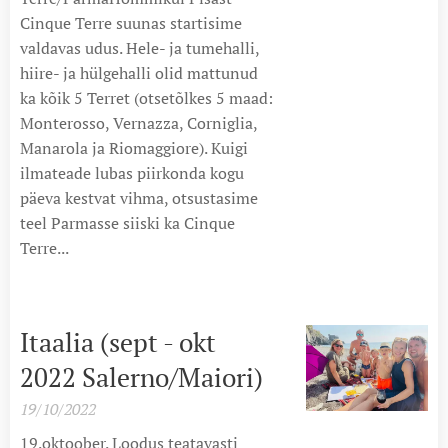
Cinque Terre suunas startisime
valdavas udus. Hele- ja tumehalli,
hiire- ja hülgehalli olid mattunud
ka kõik 5 Terret (otsetõlkes 5 maad:
Monterosso, Vernazza, Corniglia,
Manarola ja Riomaggiore). Kuigi
ilmateade lubas piirkonda kogu
päeva kestvat vihma, otsustasime
teel Parmasse siiski ka Cinque
Terre...
Itaalia (sept - okt
2022 Salerno/Maiori)
19/10/2022
19.oktoober. Loodus teatavasti