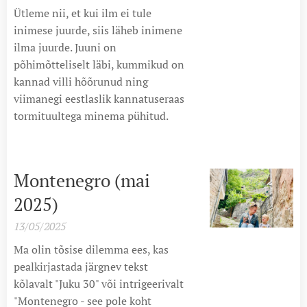
Ütleme nii, et kui ilm ei tule
inimese juurde, siis läheb inimene
ilma juurde. Juuni on
põhimõtteliselt läbi, kummikud on
kannad villi hõõrunud ning
viimanegi eestlaslik kannatuseraas
tormituultega minema pühitud.
Montenegro (mai
2025)
13/05/2025
Ma olin tõsise dilemma ees, kas
pealkirjastada järgnev tekst
kõlavalt "Juku 30" või intrigeerivalt
"Montenegro - see pole koht