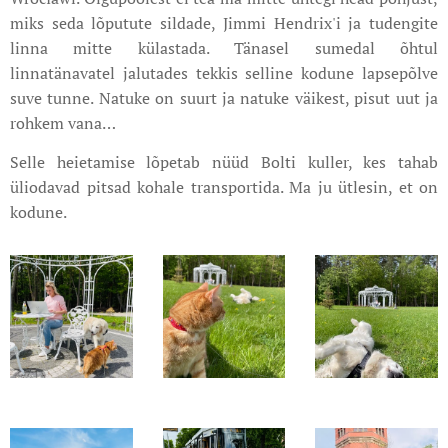
miks seda lõputute sildade, Jimmi Hendrix'i ja tudengite
linna mitte külastada. Tänasel sumedal õhtul
linnatänavatel jalutades tekkis selline kodune lapsepõlve
suve tunne. Natuke on suurt ja natuke väikest, pisut uut ja
rohkem vana…
Selle heietamise lõpetab nüüd Bolti kuller, kes tahab
üliodavad pitsad kohale transportida. Ma ju ütlesin, et on
kodune.