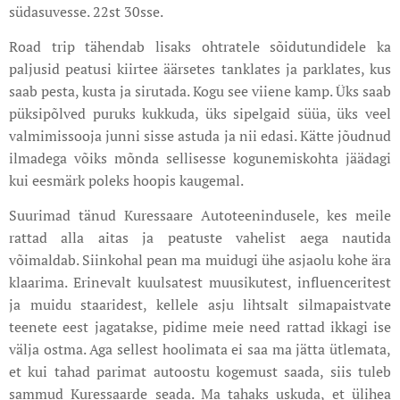
südasuvesse. 22st 30sse.
Road trip tähendab lisaks ohtratele sõidutundidele ka
paljusid peatusi kiirtee äärsetes tanklates ja parklates, kus
saab pesta, kusta ja sirutada. Kogu see viiene kamp. Üks saab
püksipõlved puruks kukkuda, üks sipelgaid süüa, üks veel
valmimissooja junni sisse astuda ja nii edasi. Kätte jõudnud
ilmadega võiks mõnda sellisesse kogunemiskohta jäädagi
kui eesmärk poleks hoopis kaugemal.
Suurimad tänud Kuressaare Autoteenindusele, kes meile
rattad alla aitas ja peatuste vahelist aega nautida
võimaldab. Siinkohal pean ma muidugi ühe asjaolu kohe ära
klaarima. Erinevalt kuulsatest muusikutest, influenceritest
ja muidu staaridest, kellele asju lihtsalt silmapaistvate
teenete eest jagatakse, pidime meie need rattad ikkagi ise
välja ostma. Aga sellest hoolimata ei saa ma jätta ütlemata,
et kui tahad parimat autoostu kogemust saada, siis tuleb
sammud Kuressaarde seada. Ma tahaks uskuda, et ülihea