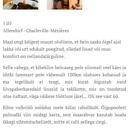
1.05
Allendorf - Charleville-Mézières
Maal ongi kõigest muust olulisem, et hein saaks õigel ajal
lakka või utt edukalt poegitud, siledad linad või muu
komfort on neljandajärguline.
Selle vahega, et kibekiire heinaaeg pole siinmail veel käes ja
ühtki lammast pole vähemalt 100km ulatuses kohanud ja
ma tegelikult ei teagi, mis kurat õigustab neid
liivapaberkaredaid linasid ja tekikotte, mis on toodetud
otse naftast, väga väikese töötluse järel… Oli see vast öö.
Eilne volbriöö möödus meie külas rahulikult. Õigupoolest
polnudki siin midagi karta, sest maarahvas kasutab luuda
ikkagi sihtotstarbeliselt, mitte ei ralli sellega ringi.