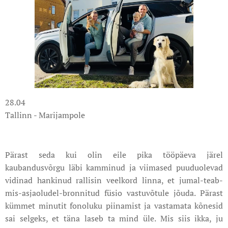
28.04
Tallinn - Marijampole
Pärast seda kui olin eile pika tööpäeva järel
kaubandusvõrgu läbi kamminud ja viimased puuduolevad
vidinad hankinud rallisin veelkord linna, et jumal-teab-
mis-asjaoludel-bronnitud füsio vastuvõtule jõuda. Pärast
kümmet minutit fonoluku piinamist ja vastamata kõnesid
sai selgeks, et täna laseb ta mind üle. Mis siis ikka, ju