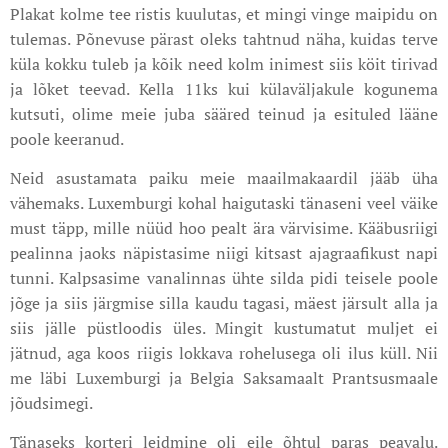
Plakat kolme tee ristis kuulutas, et mingi vinge maipidu on
tulemas. Põnevuse pärast oleks tahtnud näha, kuidas terve
küla kokku tuleb ja kõik need kolm inimest siis köit tirivad
ja lõket teevad. Kella 11ks kui külaväljakule kogunema
kutsuti, olime meie juba sääred teinud ja esituled lääne
poole keeranud.
Neid asustamata paiku meie maailmakaardil jääb üha
vähemaks. Luxemburgi kohal haigutaski tänaseni veel väike
must täpp, mille nüüd hoo pealt ära värvisime. Kääbusriigi
pealinna jaoks näpistasime niigi kitsast ajagraafikust napi
tunni. Kalpsasime vanalinnas ühte silda pidi teisele poole
jõge ja siis järgmise silla kaudu tagasi, mäest järsult alla ja
siis jälle püstloodis üles. Mingit kustumatut muljet ei
jätnud, aga koos riigis lokkava rohelusega oli ilus küll. Nii
me läbi Luxemburgi ja Belgia Saksamaalt Prantsusmaale
jõudsimegi.
Tänaseks korteri leidmine oli eile õhtul paras peavalu.