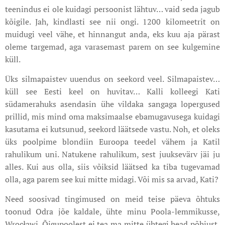
teenindus ei ole kuidagi persoonist lähtuv… vaid seda jagub
kõigile. Jah, kindlasti see nii ongi. 1200 kilomeetrit on
muidugi veel vähe, et hinnangut anda, eks kuu aja pärast
oleme targemad, aga varasemast parem on see kulgemine
küll.
Üks silmapaistev uuendus on seekord veel. Silmapaistev…
küll see Eesti keel on huvitav… Kalli kolleegi Kati
südamerahuks asendasin ühe vildaka sangaga lopergused
prillid, mis mind oma maksimaalse ebamugavusega kuidagi
kasutama ei kutsunud, seekord läätsede vastu. Noh, et oleks
üks poolpime blondiin Euroopa teedel vähem ja Katil
rahulikum uni. Natukene rahulikum, sest juuksevärv jäi ju
alles. Kui aus olla, siis võiksid läätsed ka tiba tugevamad
olla, aga parem see kui mitte midagi. Või mis sa arvad, Kati?
Need soosivad tingimused on meid teise päeva õhtuks
toonud Odra jõe kaldale, ühte minu Poola-lemmikusse,
Wrocławi. Õigupoolest ei tea ma mitte ühtegi head põhjust,