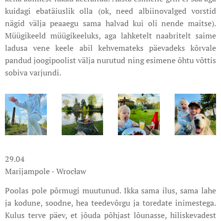
kuidagi ebatäiuslik olla (ok, need albiinovalged vorstid
nägid välja peaaegu sama halvad kui oli nende maitse).
Müügikeeld müügikeeluks, aga lahketelt naabritelt saime
ladusa vene keele abil kehvemateks päevadeks kõrvale
pandud joogipoolist välja nurutud ning esimene õhtu võttis
sobiva varjundi.
29.04
Marijampole - Wrocław
Poolas pole põrmugi muutunud. Ikka sama ilus, sama lahe
ja kodune, soodne, hea teedevõrgu ja toredate inimestega.
Kulus terve päev, et jõuda põhjast lõunasse, hiliskevadest