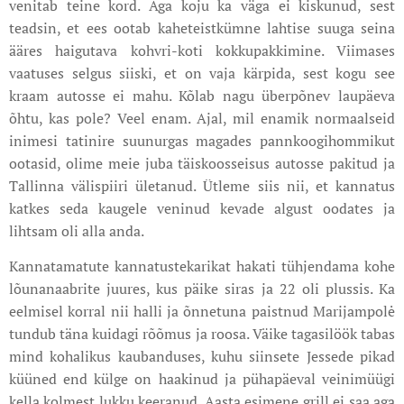
venitab teine kord. Aga koju ka väga ei kiskunud, sest
teadsin, et ees ootab kaheteistkümne lahtise suuga seina
ääres haigutava kohvri-koti kokkupakkimine. Viimases
vaatuses selgus siiski, et on vaja kärpida, sest kogu see
kraam autosse ei mahu. Kõlab nagu überpõnev laupäeva
õhtu, kas pole? Veel enam. Ajal, mil enamik normaalseid
inimesi tatinire suunurgas magades pannkoogihommikut
ootasid, olime meie juba täiskoosseisus autosse pakitud ja
Tallinna välispiiri ületanud. Ütleme siis nii, et kannatus
katkes seda kaugele veninud kevade algust oodates ja
lihtsam oli alla anda.
Kannatamatute kannatustekarikat hakati tühjendama kohe
lõunanaabrite juures, kus päike siras ja 22 oli plussis. Ka
eelmisel korral nii halli ja õnnetuna paistnud Marijampolė
tundub täna kuidagi rõõmus ja roosa. Väike tagasilöök tabas
mind kohalikus kaubanduses, kuhu siinsete Jessede pikad
küüned end külge on haakinud ja pühapäeval veinimüügi
kella kolmest lukku keeranud. Aasta esimene grill ei saa aga