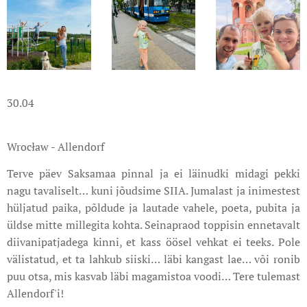
30.04
Wrocław - Allendorf
Terve päev Saksamaa pinnal ja ei läinudki midagi pekki
nagu tavaliselt… kuni jõudsime SIIA. Jumalast ja inimestest
hüljatud paika, põldude ja lautade vahele, poeta, pubita ja
üldse mitte millegita kohta. Seinapraod toppisin ennetavalt
diivanipatjadega kinni, et kass öösel vehkat ei teeks. Pole
välistatud, et ta lahkub siiski… läbi kangast lae… või ronib
puu otsa, mis kasvab läbi magamistoa voodi… Tere tulemast
Allendorf'i!