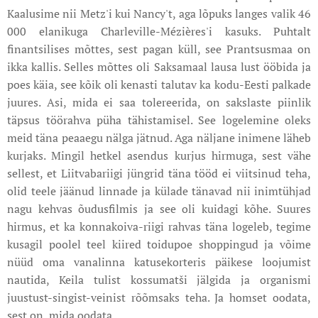
Kaalusime nii Metz'i kui Nancy't, aga lõpuks langes valik 46
000 elanikuga Charleville-Mézières'i kasuks. Puhtalt
finantsilises mõttes, sest pagan küll, see Prantsusmaa on
ikka kallis. Selles mõttes oli Saksamaal lausa lust ööbida ja
poes käia, see kõik oli kenasti talutav ka kodu-Eesti palkade
juures. Asi, mida ei saa tolereerida, on sakslaste piinlik
täpsus töörahva püha tähistamisel. See logelemine oleks
meid täna peaaegu nälga jätnud. Aga näljane inimene läheb
kurjaks. Mingil hetkel asendus kurjus hirmuga, sest vähe
sellest, et Liitvabariigi jüngrid täna tööd ei viitsinud teha,
olid teele jäänud linnade ja külade tänavad nii inimtühjad
nagu kehvas õudusfilmis ja see oli kuidagi kõhe. Suures
hirmus, et ka konnakoiva-riigi rahvas täna logeleb, tegime
kusagil poolel teel kiired toidupoe shoppingud ja võime
nüüd oma vanalinna katusekorteris päikese loojumist
nautida, Keila tulist kossumatši jälgida ja organismi
juustust-singist-veinist rõõmsaks teha. Ja homset oodata,
sest on, mida oodata…